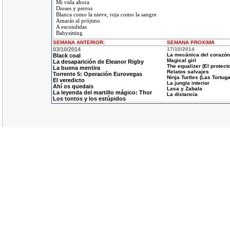
Mi vida ahora
Dioses y perros
Blanca como la nieve, roja como la sangre
Amarás al prójimo
A escondidas
Babysitting
SEMANA ANTERIOR
:
SEMANA
PROXIMA
03/10/2014
17/10/2014
La mecánica del corazón
Black coal
Magical girl
La desaparición de Eleanor Rigby
The equalizer (El protecto
La buena mentira
Relatos salvajes
Torrente 5: Operación Eurovegas
Ninja Turtles (Las Tortuga
El veredicto
La jungla interior
Ahí os quedais
Lasa y Zabala
La leyenda del martillo mágico: Thor
La distancia
Los tontos y los estúpidos