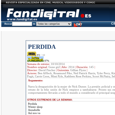
C
Buscar
en
PERDIDA
9'2
/ 10
87%
Semana de estreno:
10/10/2014
Nombre original:
Gone girl
|
Año:
2014
|
Duración:
145
|
Director:
David Fincher
|
Guionista:
Gillian Flynn
|
Actores:
Ben Affleck, Rosamund Pike, Neil Patrick Harris, Tyler Perry, Ki
Fugit, Carrie Coon, Missi Pyle, Kathleen Rose Perkins, Scoot McNairy, Se
Argumento:
Narra la desaparición de la mujer de Nick Dunne. La presión policial y m
retrato de la feliz unión de Nick empiece a tambalearse. Pronto sus e
comportamiento llevarán a todo el mundo a considerarlo el principal sos
OTROS ESTRENOS DE LA SEMANA:
Perdida
Winter sleep
Annabelle
Así nos va