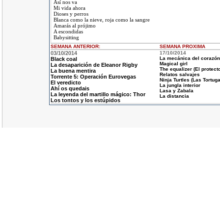
Así nos va
Mi vida ahora
Dioses y perros
Blanca como la nieve, roja como la sangre
Amarás al prójimo
A escondidas
Babysitting
SEMANA ANTERIOR
:
SEMANA
PROXIMA
03/10/2014
17/10/2014
La mecánica del corazón
Black coal
Magical girl
La desaparición de Eleanor Rigby
The equalizer (El protecto
La buena mentira
Relatos salvajes
Torrente 5: Operación Eurovegas
Ninja Turtles (Las Tortuga
El veredicto
La jungla interior
Ahí os quedais
Lasa y Zabala
La leyenda del martillo mágico: Thor
La distancia
Los tontos y los estúpidos