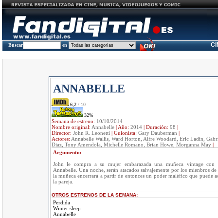
C
Buscar
en
ANNABELLE
6,2
/ 10
32%
Semana de estreno:
10/10/2014
Nombre original:
Annabelle
|
Año:
2014
|
Duración:
98
|
Director:
John R. Leonetti
|
Guionista:
Gary Dauberman
|
Actores:
Annabelle Wallis, Ward Horton, Alfre Woodard, Eric Ladin, Gabr
Diaz, Tony Amendola, Michelle Romano, Brian Howe, Morganna May
|
Argumento:
John le compra a su mujer embarazada una muñeca vintage con u
Annabelle. Una noche, serán atacados salvajemente por los mienbros de 
la muñeca encerrará a partir de entonces un poder maléfico que puede a
la pareja.
OTROS ESTRENOS DE LA SEMANA:
Perdida
Winter sleep
Annabelle