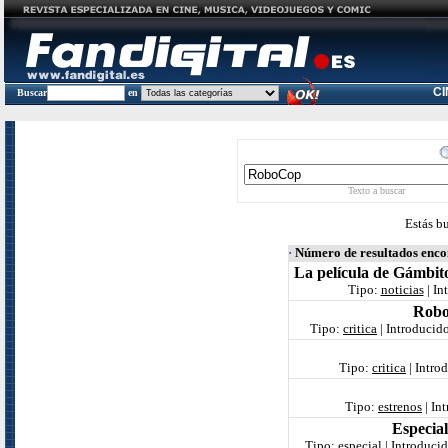
C
Buscar
en
Texto a buscar
Estás b
·
Número de resultados enc
La película de Gámbit
Tipo:
noticias
| In
Robo
Tipo:
critica
| Introducid
Tipo:
critica
| Intro
Tipo:
estrenos
| In
Especial
Tipo:
especial
| Introduci