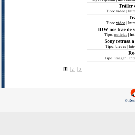
Tráiler
Tipo:
video
| Int
Tr
Tipo:
video
| Int
IDW nos trae de v
Tipo:
noticias
| In
Sony retrasa a
Tipo:
breves
| Int
Ro
Tipo:
imagen
| In
[i]
2
3
© Revi