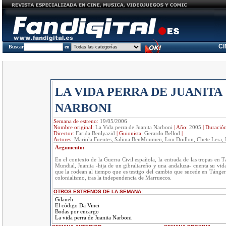
C
Buscar
en
LA VIDA PERRA DE JUANITA
NARBONI
Semana de estreno:
19/05/2006
Nombre original:
La Vida perra de Juanita Narboni
|
Año:
2005
|
Duració
Director:
Farida Benlyazid
|
Guionista:
Gerardo Bellod
|
Actores:
Mariola Fuentes, Salima BenMoumen, Lou Doillon, Chete Lera, 
Argumento:
En el contexto de la Guerra Civil española, la entrada de las tropas en T
Mundial, Juanita -hija de un gibraltareño y una andaluza- cuenta su vida
que la rodean al tiempo que es testigo del cambio que sucede en Tánger
colonialismo, tras la independencia de Marruecos.
OTROS ESTRENOS DE LA SEMANA:
Gilaneh
El código Da Vinci
Bodas por encargo
La vida perra de Juanita Narboni