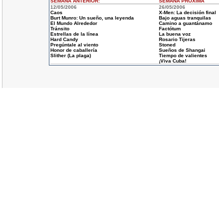
SEMANA ANTERIOR
:
SEMANA
PROXIMA
12/05/2006
26/05/2006
Caos
X-Men: La decisión final
Burt Munro: Un sueño, una leyenda
Bajo aguas tranquilas
El Mundo Alrededor
Camino a guantánamo
Tránsito
Factótum
Estrellas de la línea
La buena voz
Hard Candy
Rosario Tijeras
Pregúntale al viento
Stoned
Honor de caballería
Sueños de Shangai
Slither (La plaga)
Tiempo de valientes
¡Viva Cuba!