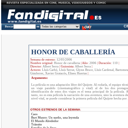
C
Buscar
en
HONOR DE CABALLERÍA
Semana de estreno:
12/05/2006
Nombre original:
Honor de cavalleria
|
Año:
2006
|
Duración:
110
|
Director:
Albert Serra
|
Guionista:
Albert Serra
|
Actores:
Lluís Carbó, Lluís Serrat, Glynn Bruce, Lluís Cardenal, Bartome
Gimferrer, Xavier Gratacós, Eliseu Huertas
|
Argumento:
La película es una adaptación libre del Quijote. Al rodarla, el equipo técnic
un viaje paralelo (cinematográfico y vital) al de los dos protagon
identificación de estos dos viajes es el tema principal de la película. A
tanto, no es esta película la narración de una aventura, sino la aventura d
nivel vital, se puede considerar la primera película del Quijote hecha por 
OTROS ESTRENOS DE LA SEMANA:
Caos
Burt Munro: Un sueño, una leyenda
El Mundo Alrededor
Tránsito
Estrellas de la línea