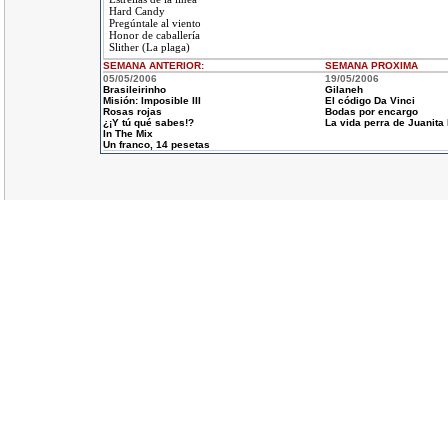
Hard Candy
Pregúntale al viento
Honor de caballería
Slither (La plaga)
SEMANA ANTERIOR
:
SEMANA
PROXIMA
05/05/2006
19/05/2006
Brasileirinho
Gilaneh
Misión: Imposible III
El código Da Vinci
Rosas rojas
Bodas por encargo
¿¡Y tú qué sabes!?
La vida perra de Juanita
In The Mix
Un franco, 14 pesetas