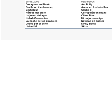
25/08/2006
08/09/2006
Desayuno en Plutón
Ant Bully
Devils on the doorstep
Arena en los bolsillos
Garfield 2
Clerks II
Héroes del cielo
Corrupción en Miami
La joven del agua
China Blue
Kebab Connection
Mi mejor enemigo
La noche de los girasoles
Navidad en agosto
Locos por el sexo
Kinky Boots
United 93
Skizo