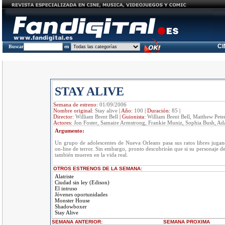
C
Buscar
en
STAY ALIVE
Semana de estreno:
01/09/2006
Nombre original:
Stay alive
|
Año:
100
|
Duración:
85
|
Director:
William Brent Bell
|
Guionista:
William Brent Bell, Matthew Pet
Actores:
Jon Foster, Samaire Armstrong, Frankie Muniz, Sophia Bush, A
Argumento:
Un grupo de adolescentes de Nueva Orleans pasa sus ratos libres juga
on-line de terror. Sin embargo, pronto descubrirán que si su personaje de
también mueren en la vida real.
OTROS ESTRENOS DE LA SEMANA:
Alatriste
Ciudad sin ley (Edison)
El intruso
Jóvenes oportunidades
Monster House
Shadowboxer
Stay Alive
SEMANA ANTERIOR
:
SEMANA
PROXIMA