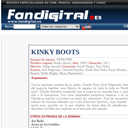
C
Buscar
en
KINKY BOOTS
Semana de estreno:
08/09/2006
Nombre original:
Kinky Boots
|
Año:
2005
|
Duración:
107
|
Director:
Julian Jarrold
|
Guionista:
Geoff Deane, Tim Firth
|
Actores:
Joel Edgerton, Chiwetel Ejiofor, Sarah Jane Potts, Ewan Hooper,
Bassett, Kellie Bright, Mona Hammond
|
Argumento:
Tras la repentina muerte de su padre, Charlie Price (Joel Edgerton) tie
del negocio familiar: una fábrica de zapatos de toda la vida en Nort
sons". Charlie descubre enseguida que el negocio no marcha bien, y qu
irán a la bancarrota. Con unos empleados escépticos respecto a su c
Charlie se marcha a Londres en busca de soluciones. Tras un encuentro
cabaret de travestis liderado por Lola (Chiwetel Ejiofor), cuyo mundo
moda muy peculiar en la que resaltan las botas altas de plataforma
descubrir un filón por explotar en el mercado del calzado.
OTROS ESTRENOS DE LA SEMANA:
Ant Bully
Arena en los bolsillos
Clerks II