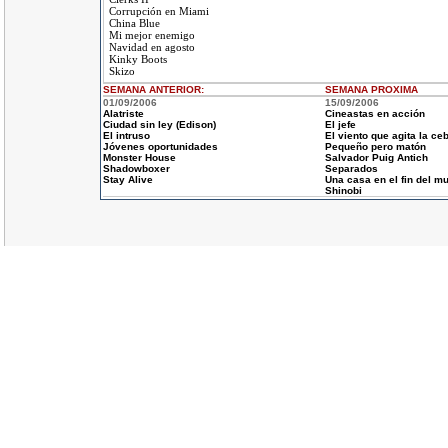
Corrupción en Miami
China Blue
Mi mejor enemigo
Navidad en agosto
Kinky Boots
Skizo
SEMANA ANTERIOR
:
SEMANA
PROXIMA
01/09/2006
15/09/2006
Alatriste
Cineastas en acción
Ciudad sin ley (Edison)
El jefe
El intruso
El viento que agita la ce
Jóvenes oportunidades
Pequeño pero matón
Monster House
Salvador Puig Antich
Shadowboxer
Separados
Stay Alive
Una casa en el fin del m
Shinobi