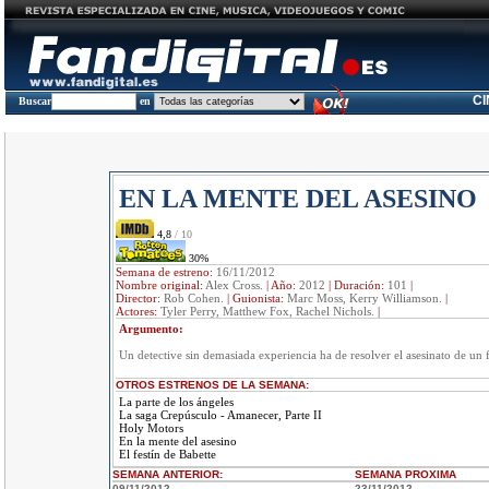
C
Buscar
en
EN LA MENTE DEL ASESINO
4,8
/ 10
30%
Semana de estreno:
16/11/2012
Nombre original:
Alex Cross.
|
Año:
2012
|
Duración:
101
|
Director:
Rob Cohen.
|
Guionista:
Marc Moss, Kerry Williamson.
|
Actores:
Tyler Perry, Matthew Fox, Rachel Nichols.
|
Argumento:
Un detective sin demasiada experiencia ha de resolver el asesinato de un f
OTROS ESTRENOS DE LA SEMANA:
La parte de los ángeles
La saga Crepúsculo - Amanecer, Parte II
Holy Motors
En la mente del asesino
El festín de Babette
SEMANA ANTERIOR
:
SEMANA
PROXIMA
09/11/2012
23/11/2012