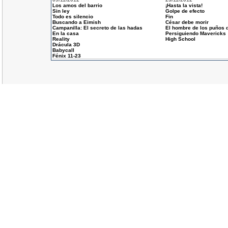
Los amos del barrio
¡Hasta la vista!
Sin ley
Golpe de efecto
Todo es silencio
Fin
Buscando a Eimish
César debe morir
Campanilla: El secreto de las hadas
El hombre de los puños 
En la casa
Persiguiendo Mavericks
Reality
High School
Drácula 3D
Babycall
Fénix 11-23