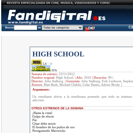
C
Buscar
en
HIGH SCHOOL
5,6
/ 10
31%
Semana de estreno:
23/11/2012
Nombre original:
High School.
|
Año:
2010
|
Duración:
99
|
Director:
John Stalberg.
|
Guionista:
John Stalberg, Erik Linthorst, Stephe
Actores:
Matt Bush, Michael Chiklis, Colin Hanks, Adrien Brody.
|
Argumento:
Un estudiante afecto a la marihuana pretende que todo su instituto
adicción.
OTROS ESTRENOS DE LA SEMANA:
¡Hasta la vista!
Golpe de efecto
Fin
César debe morir
El hombre de los puños de oro
Persiguiendo Mavericks