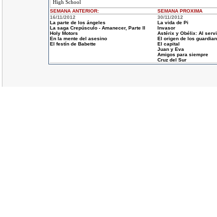
High School
SEMANA ANTERIOR
:
SEMANA
PROXIMA
16/11/2012
30/11/2012
La parte de los ángeles
La vida de Pi
La saga Crepúsculo - Amanecer, Parte II
Invasor
Holy Motors
Astérix y Obélix: Al serv
En la mente del asesino
El origen de los guardia
El festín de Babette
El capital
Juan y Eva
Amigos para siempre
Cruz del Sur