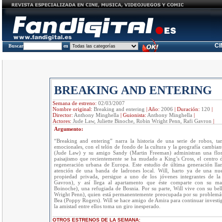
C
Buscar
en
BREAKING AND ENTERING
Semana de estreno:
02/03/2007
Nombre original:
Breaking and entering
|
Año:
2006
|
Duración:
120
|
Director:
Anthony Minghella
|
Guionista:
Anthony Minghella
|
Actores:
Jude Law, Juliette Binoche, Robin Wright Penn, Rafi Gavron
|
Argumento:
“Breaking and entering” narra la historia de una serie de robos, ta
emocionales, con el telón de fondo de la cultura y la geografía cambian
(Jude Law) y su amigo Sandy (Martin Freeman) administran una flor
paisajismo que recientemente se ha mudado a King’s Cross, el centro 
regeneración urbana de Europa. Este estudio de última generación lla
atención de una banda de ladrones local. Will, harto ya de una nue
propiedad privada, persigue a uno de los jóvenes integrantes de la
Gavron), y así llega al apartamento que éste comparte con su mad
Boinoche), una refugiada de Bosnia. Por su parte, Will vive con su be
Wright Penn), quien está permanentemente preocupada por su problemáti
Bea (Poppy Rogers). Will se hace amigo de Amira para continuar investig
la amistad entre ellos toma un giro inesperado.
OTROS ESTRENOS DE LA SEMANA: