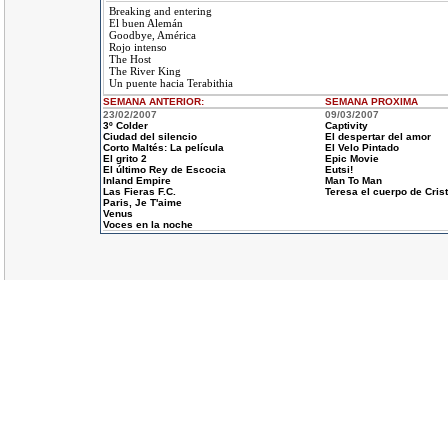
Breaking and entering
El buen Alemán
Goodbye, América
Rojo intenso
The Host
The River King
Un puente hacia Terabithia
SEMANA ANTERIOR
:
SEMANA
PROXIMA
23/02/2007
09/03/2007
3º Colder
Captivity
Ciudad del silencio
El despertar del amor
Corto Maltés: La película
El Velo Pintado
El grito 2
Epic Movie
El último Rey de Escocia
Eutsi!
Inland Empire
Man To Man
Las Fieras F.C.
Teresa el cuerpo de Cris
Paris, Je T'aime
Venus
Voces en la noche