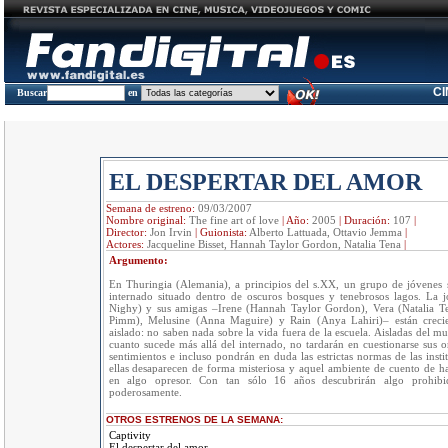
C
Buscar
en
EL DESPERTAR DEL AMOR
Semana de estreno:
09/03/2007
Nombre original:
The fine art of love
|
Año:
2005
|
Duración:
107
|
Director:
Jon Irvin
|
Guionista:
Alberto Lattuada, Ottavio Jemma
|
Actores:
Jacqueline Bisset, Hannah Taylor Gordon, Natalia Tena
|
Argumento:
En Thuringia (Alemania), a principios del s.XX, un grupo de jóvenes
internado situado dentro de oscuros bosques y tenebrosos lagos. La 
Nighy) y sus amigas –Irene (Hannah Taylor Gordon), Vera (Natalia T
Pimm), Melusine (Anna Maguire) y Rain (Anya Lahiri)– están cre
aislado: no saben nada sobre la vida fuera de la escuela. Aisladas del m
cuanto sucede más allá del internado, no tardarán en cuestionarse sus o
sentimientos e incluso pondrán en duda las estrictas normas de las instit
ellas desaparecen de forma misteriosa y aquel ambiente de cuento de h
en algo opresor. Con tan sólo 16 años descubrirán algo prohibi
poderosamente.
OTROS ESTRENOS DE LA SEMANA:
Captivity
El despertar del amor