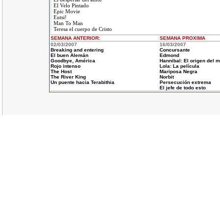
El Velo Pintado
Epic Movie
Eutsi!
Man To Man
Teresa el cuerpo de Cristo
SEMANA ANTERIOR
:
SEMANA
PROXIMA
02/03/2007
16/03/2007
Breaking and entering
Concursante
El buen Alemán
Edmond
Goodbye, América
Hannibal: El origen del m
Rojo intenso
Lola: La película
The Host
Mariposa Negra
The River King
Norbit
Un puente hacia Terabithia
Persecución extrema
El jefe de todo esto