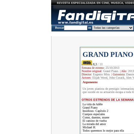
Buscar
en
GRAND PIANO
8,3
/ 10
Semana de estreno:
25/10/2013
Nombre original:
Grand Piano.
|
Año:
2013
Director:
Eugenio Mira.
|
Guionista:
Damie
Actores:
Elijah Wood, John Cusack, Alex W
Argumento:
Un joven pianista de prestigio internacion
que sucede en su actuación escapa a toda ló
OTROS ESTRENOS DE LA SEMANA
La vida de Adèle
Grand Piano
Insidious: Capítulo 2
Cuerpos especiales
Come, duerme, muere
El camino de vuelta
La mirada del amor
Michael H.
Todos queremos lo mejor para ella