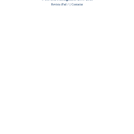
Revista iPad
/
|
Contactar