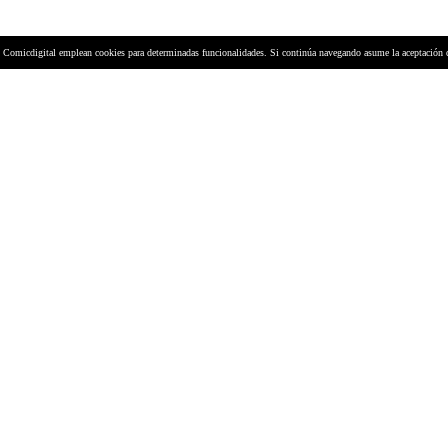
y Comicdigital emplean cookies para determinadas funcionalidades. Si continúa navegando asume la aceptación 