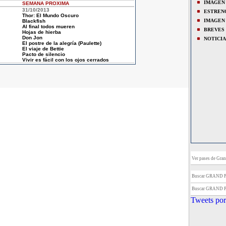
IMAGEN
SEMANA
PROXIMA
31/10/2013
ESTREN
Thor: El Mundo Oscuro
IMAGEN
Blackfish
Al final todos mueren
BREVES
Hojas de hierba
Don Jon
NOTICIA
El postre de la alegría (Paulette)
El viaje de Bettie
Pacto de silencio
Vivir es fácil con los ojos cerrados
Ver pases de Gran
Buscar GRAND 
Buscar GRAND 
Tweets por