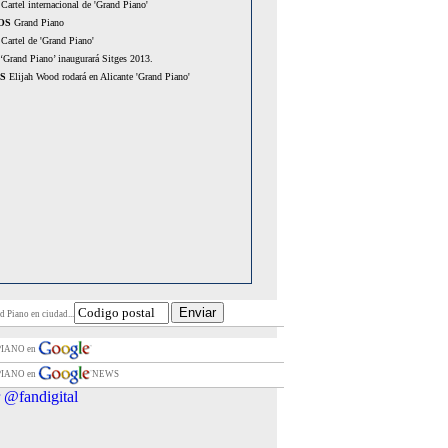
Cartel internacional de 'Grand Piano'
OS
Grand Piano
Cartel de 'Grand Piano'
‘Grand Piano’ inaugurará Sitges 2013.
S
Elijah Wood rodará en Alicante 'Grand Piano'
d Piano en ciudad...
PIANO en
PIANO en
NEWS
 @fandigital