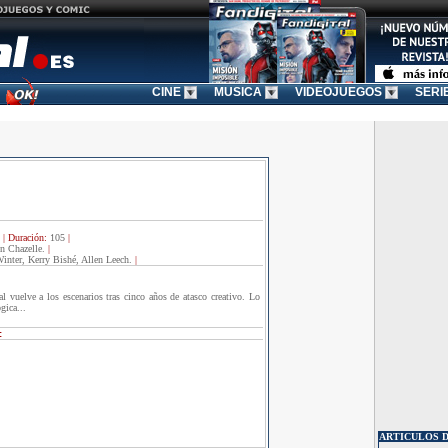
CINE
MUSICA
VIDEOJUEGOS
SERI
|
Duración:
105
|
n Chazelle.
|
inter, Kerry Bishé, Allen Leech.
|
al vuelve a los escenarios tras cinco años de atasco creativo. Lo
gica...
:
ARTICULOS D