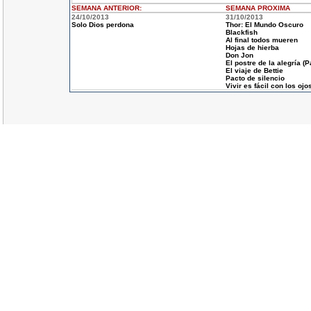
SEMANA ANTERIOR
:
SEMANA
PROXIMA
24/10/2013
31/10/2013
Solo Dios perdona
Thor: El Mundo Oscuro
Blackfish
Al final todos mueren
Hojas de hierba
Don Jon
El postre de la alegría (P
El viaje de Bettie
Pacto de silencio
Vivir es fácil con los oj