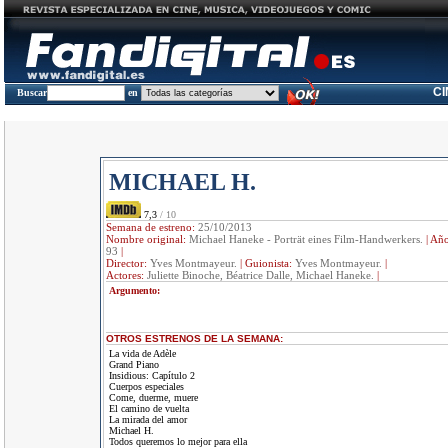
C
Buscar
en
MICHAEL H.
7,3
/ 10
Semana de estreno:
25/10/2013
Nombre original:
Michael Haneke - Porträt eines Film-Handwerkers.
|
Añ
93
|
Director:
Yves Montmayeur.
|
Guionista:
Yves Montmayeur.
|
Actores:
Juliette Binoche, Béatrice Dalle, Michael Haneke.
|
Argumento:
OTROS ESTRENOS DE LA SEMANA:
La vida de Adèle
Grand Piano
Insidious: Capítulo 2
Cuerpos especiales
Come, duerme, muere
El camino de vuelta
La mirada del amor
Michael H.
Todos queremos lo mejor para ella