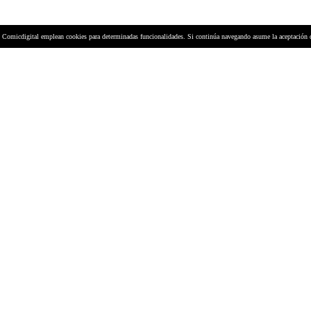
y Comicdigital emplean cookies para determinadas funcionalidades. Si continúa navegando asume la aceptación 