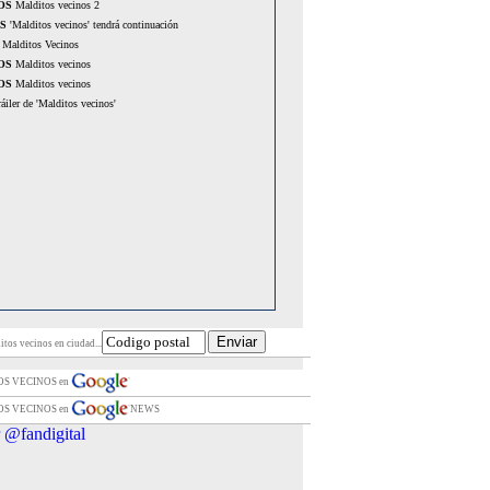
OS
Malditos vecinos 2
S
'Malditos vecinos' tendrá continuación
Malditos Vecinos
OS
Malditos vecinos
OS
Malditos vecinos
áiler de 'Malditos vecinos'
itos vecinos en ciudad...
OS VECINOS en
OS VECINOS en
NEWS
 @fandigital