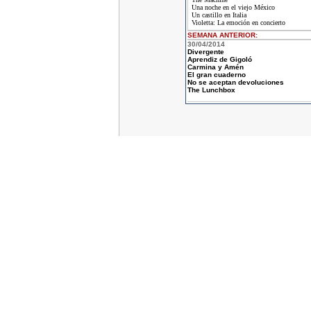
Una noche en el viejo México
Un castillo en Italia
Violetta: La emoción en concierto
SEMANA ANTERIOR
:
30/04/2014
Divergente
Aprendiz de Gigoló
Carmina y Amén
El gran cuaderno
No se aceptan devoluciones
The Lunchbox