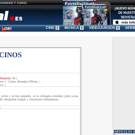
CINE
MUSICA
VIDEOJUEGOS
SERI
CINOS
Duración:
96
|
ew J. Cohen, Brendan O'Brien.
|
ow.
|
joven y su hijo pequeño, se ve obligada a mudarse junto a una
más variopintas juergas y situaciones embarazosas.
:
ARTICULOS 