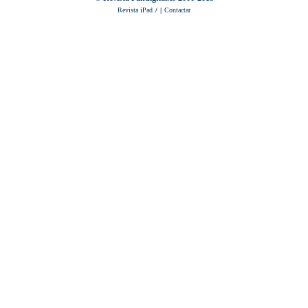
Revista iPad
/
|
Contactar