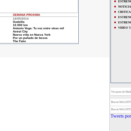
ESTREN
NOTICIA
CRITICA
SEMANA
PROXIMA
ESTREN
16/05/2014
Godzilla
ESTREN
10.000 km
VIDEO
Tr
Antonio Vega: Tu voz entre otras mil
Astral City
Nueva vida en Nueva York
Por un puñado de besos
The Fake
Ver pases de Mald
Buscar MALDIT
Buscar MALDIT
Tweets por