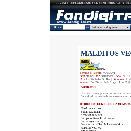
Buscar
en
MALDITOS VE
8,3
/ 10
84%
Semana de estreno:
09/05/2014
Nombre original:
Neighbors.
|
Año:
2014
|
Director:
Nicholas Stoller.
|
Guionista:
Andr
Actores:
Zac Efron, Seth Rogen, Lisa Kudr
Argumento:
Una familia compuesta por un matrimonio 
fraternidad universitaria consagrada a las 
OTROS ESTRENOS DE LA SEMANA
Malditos vecinos
3 días para matar
Amor en su punto
En apatía: Secuelas del odio
En un lugar sin ley
Los ojos amarillos de los cocodrilos
Malditos vecinos
The Machine