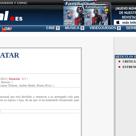
CINE
MUSICA
VIDEOJUEGOS
SERI
MATAR
ARTICULOS D
CRITICA
ESTREN
:
2013
|
Duración:
117
|
 Besson.
|
Connie Nielsen, Amber Heard, Bruno Ricci.
|
acional que está decidido a renunciar a su arriesgada vida para
con su esposa e hija, de las que se ha mantenido distanciado para
: