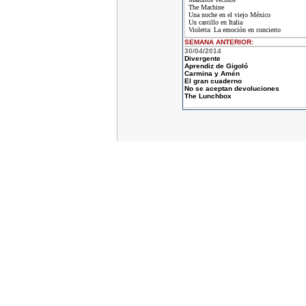
The Machine
Una noche en el viejo México
Un castillo en Italia
Violetta: La emoción en concierto
SEMANA ANTERIOR
:
30/04/2014
Divergente
Aprendiz de Gigoló
Carmina y Amén
El gran cuaderno
No se aceptan devoluciones
The Lunchbox