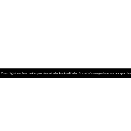
y Comicdigital emplean cookies para determinadas funcionalidades. Si continúa navegando asume la aceptación 