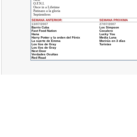
O.F.N.I.
Once in a Lifetime
Patinazo a la gloria
Septiembres
SEMANA ANTERIOR
:
SEMANA
PROXIMA
13/07/2007
27/07/2007
Barrio Cuba
Los Simpson
Fast Food Nation
Cocalero
Hana
Lucky You
Harry Potter y la orden del Fénix
Media Luna
La suerte de Emma
Morirás en 3 días
Los líos de Gray
Turistas
Los líos de Gray
Next Door
Verdades Ocultas
Red Road