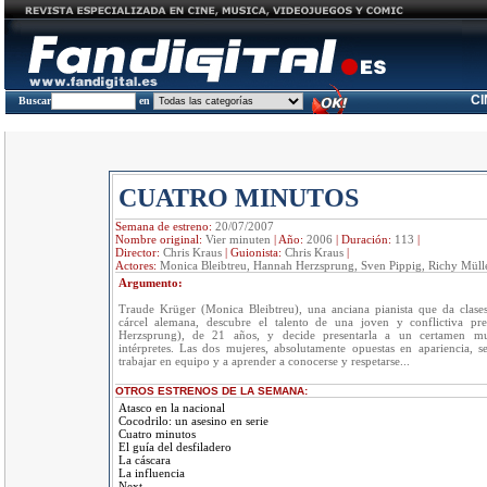
C
Buscar
en
CUATRO MINUTOS
Semana de estreno:
20/07/2007
Nombre original:
Vier minuten
|
Año:
2006
|
Duración:
113
|
Director:
Chris Kraus
|
Guionista:
Chris Kraus
|
Actores:
Monica Bleibtreu, Hannah Herzsprung, Sven Pippig, Richy Mülle
Argumento:
Traude Krüger (Monica Bleibtreu), una anciana pianista que da clas
cárcel alemana, descubre el talento de una joven y conflictiva pr
Herzsprung), de 21 años, y decide presentarla a un certamen mu
intérpretes. Las dos mujeres, absolutamente opuestas en apariencia, s
trabajar en equipo y a aprender a conocerse y respetarse...
OTROS ESTRENOS DE LA SEMANA:
Atasco en la nacional
Cocodrilo: un asesino en serie
Cuatro minutos
El guía del desfiladero
La cáscara
La influencia
Next