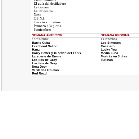
El guía del desfiladero
La cáscara
La influencia
Next
O.F.N.I.
Once in a Lifetime
Patinazo a la gloria
Septiembres
SEMANA ANTERIOR
:
SEMANA
PROXIMA
13/07/2007
27/07/2007
Barrio Cuba
Los Simpson
Fast Food Nation
Cocalero
Hana
Lucky You
Harry Potter y la orden del Fénix
Media Luna
La suerte de Emma
Morirás en 3 días
Los líos de Gray
Turistas
Los líos de Gray
Next Door
Verdades Ocultas
Red Road