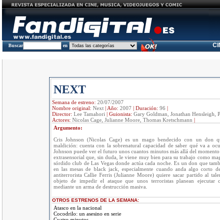
C
Buscar
en
NEXT
Semana de estreno:
20/07/2007
Nombre original:
Next
|
Año:
2007
|
Duración:
96
|
Director:
Lee Tamahori
|
Guionista:
Gary Goldman, Jonathan Hensleigh, 
Actores:
Nicolas Cage, Julianne Moore, Thomas Kretschmann
|
Argumento:
Cris Johnson (Nicolas Cage) es un mago bendecido con un don q
maldición: cuenta con la sobrenatural capacidad de saber qué va a ocu
Johnson puede ver el futuro unos cuantos minutos más allá del momento 
extrasensorial que, sin duda, le viene muy bien para su trabajo como mag
sórdido club de Las Vegas donde actúa cada noche. Es un don que tambi
en las mesas de black jack, especialmente cuando anda algo corto d
antiterrorista Callie Ferris (Julianne Moore) quiere sacar partido al ta
objeto de impedir el ataque que unos terroristas planean ejecutar 
mediante un arma de destrucción masiva.
OTROS ESTRENOS DE LA SEMANA:
Atasco en la nacional
Cocodrilo: un asesino en serie
Cuatro minutos