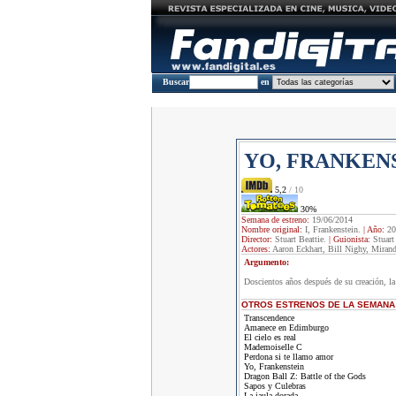
Buscar
en
YO, FRANKEN
5,2
/ 10
30%
Semana de estreno:
19/06/2014
Nombre original:
I, Frankenstein.
|
Año:
20
Director:
Stuart Beattie.
|
Guionista:
Stuart
Actores:
Aaron Eckhart, Bill Nighy, Mirand
Argumento:
Doscientos años después de su creación, la
OTROS ESTRENOS DE LA SEMANA
Transcendence
Amanece en Edimburgo
El cielo es real
Mademoiselle C
Perdona si te llamo amor
Yo, Frankenstein
Dragon Ball Z: Battle of the Gods
Sapos y Culebras
La jaula dorada