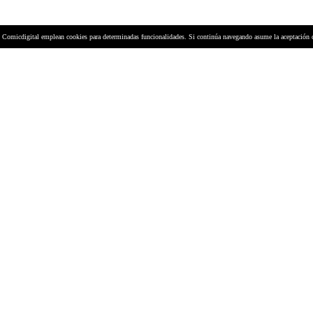
y Comicdigital emplean cookies para determinadas funcionalidades. Si continúa navegando asume la aceptación 