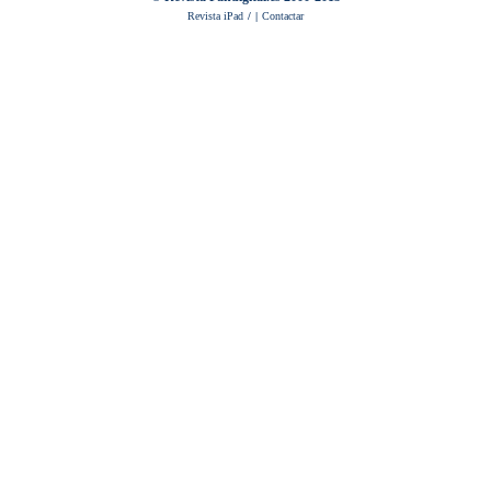
IMAGEN
Revista iPad
/
|
Contactar