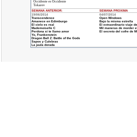
Occidente es Occidente
Tokarev
SEMANA ANTERIOR
:
SEMANA
PROXIMA
19/06/2014
04/07/2014
Transcendence
Open Windows
Amanece en Edimburgo
Bajo la misma estrella
El cielo es real
El extraordinario viaje de
Mademoiselle C
Mil maneras de morder e
Perdona si te llamo amor
El secreto del cofre de M
Yo, Frankenstein
Dragon Ball Z: Battle of the Gods
Sapos y Culebras
La jaula dorada