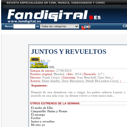
C
Buscar
en
JUNTOS Y REVUELTOS
6,3
/ 10
31%
Semana de estreno:
27/06/2014
Nombre original:
Blended.
|
Año:
2014
|
Duración:
117
|
Director:
Frank Coraci.
|
Guionista:
Ivan Menchell, Clare Sera.
|
Actores:
Adam Sandler, Drew Barrymore, Wendi McLendon-Covey.
|
Argumento:
Después de una desastrosa cita a ciegas, los padres solteros Lauren y
acuerdo en una sola cosa: no desean volver a verse nunca más...
OTROS ESTRENOS DE LA SEMANA:
El sueño de Ellis
Campanilla: Hadas y Piratas
El encargo
Foxfire
Juntos y revueltos
Mi otro yo