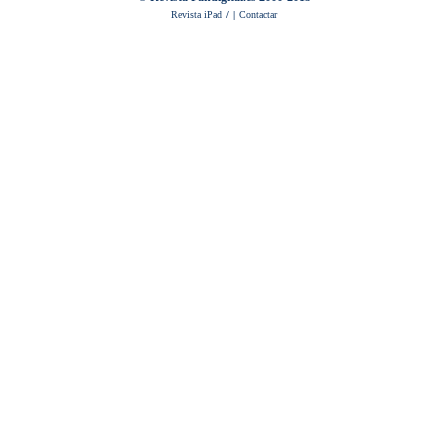
Revista iPad
/
|
Contactar