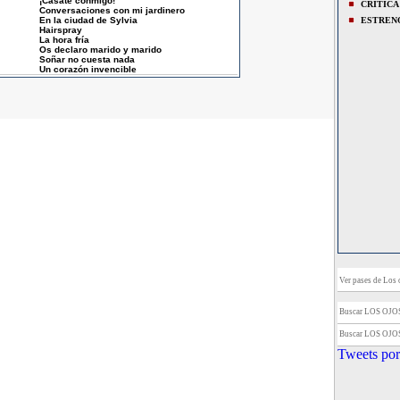
¡Cásate conmigo!
CRITICA
Conversaciones con mi jardinero
En la ciudad de Sylvia
ESTREN
Hairspray
La hora fría
Os declaro marido y marido
Soñar no cuesta nada
Un corazón invencible
Ver pases de Los o
Buscar LOS OJ
Buscar LOS OJ
Tweets por