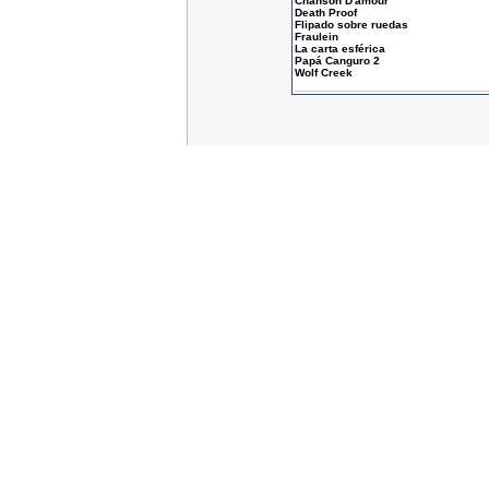
Chanson D'amour
Death Proof
Flipado sobre ruedas
Fraulein
La carta esférica
Papá Canguro 2
Wolf Creek