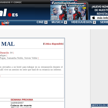
CINE
MUSICA
VIDEOJUEGOS
SERI
L MAL
[
Critica disponible
]
Duración:
84
|
digan
|
 Pagan, Samantha Noble, Steven Vidler
|
 enviados a un hotel para trabajar en su restauración durante el
llí vive un asesino en serie que hará de su estancia un infierno.
:
SEMANA
PROXIMA
14/09/2007
ARTICULOS D
Cabeza de muerte