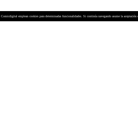
y Comicdigital emplean cookies para determinadas funcionalidades. Si continúa navegando asume la aceptación 