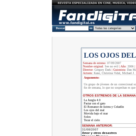
Buscar
en
LOS OJOS DE
Semana de estreno:
07/09/2007
Nombre original:
See no evil
|
Año:
2006
|
Director:
Gregory Dark
|
Guionista:
Dan Ma
Actores:
Kane, Christina Vidal, Michael J.
Argumento:
Un grupo de jóvenes de un correccional son
fin de semana, lo que no sospechan es que a
OTROS ESTRENOS DE LA SEMANA
La Jungla 4.0
Pactar con el gato
El Romance de Astrea y Celadón
Los ojos del mal
Movida bajo el mar
Solos
Tocar el cielo
SEMANA ANTERIOR
:
31/08/2007
Amor y otros desastres