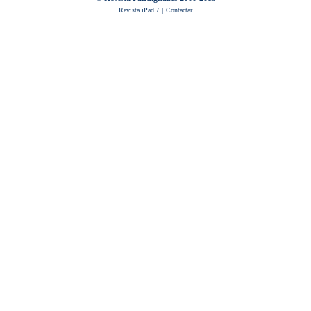
Revista iPad
/
|
Contactar