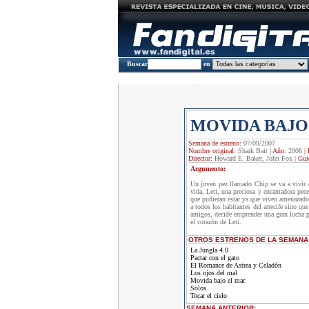
Buscar
en
MOVIDA BAJO
Semana de estreno:
07/09/2007
Nombre original:
Shark Bait
|
Año:
2006
|
Director:
Howard E. Baker, John Fox
|
Gui
Argumento:
Un joven pez llamado Chip se va a vivir c
vida, Leti, una preciosa y encantadora pece
que pudieran estar ya que viven amenazado
a todos los habitantes del arrecife sino q
amigos, decide emprender una gran lucha par
el corazón de Leti.
OTROS ESTRENOS DE LA SEMANA
La Jungla 4.0
Pactar con el gato
El Romance de Astrea y Celadón
Los ojos del mal
Movida bajo el mar
Solos
Tocar el cielo
SEMANA ANTERIOR
: