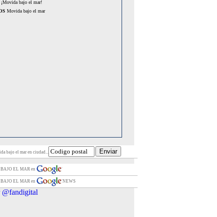
¡Movida bajo el mar!
OS
Movida bajo el mar
da bajo el mar en ciudad...
 BAJO EL MAR en
 BAJO EL MAR en
NEWS
 @fandigital