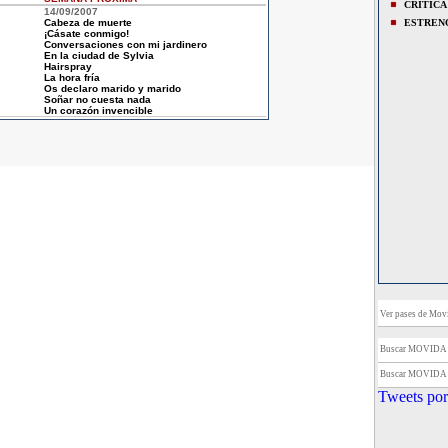
CRITICA
14/09/2007
Cabeza de muerte
ESTREN
¡Cásate conmigo!
Conversaciones con mi jardinero
En la ciudad de Sylvia
Hairspray
La hora fría
Os declaro marido y marido
Soñar no cuesta nada
Un corazón invencible
Ver pases de Movi
Buscar MOVIDA
Buscar MOVIDA
Tweets por