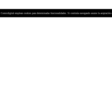
y Comicdigital emplean cookies para determinadas funcionalidades. Si continúa navegando asume la aceptación 