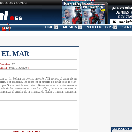
CINE
MUSICA
VIDEOJUEGOS
SERI
 EL MAR
Duración:
77
|
onista:
Scott Clevenger
|
on su tía Perla a un exótico arrecife. Allí conoce al amor de su
cilla. Sin embargo, las cosas en el arrecife no están todo lo bien
s por Nerón, un tiburón matón. Nerón no sólo tiene atormentado
ue además ha puesto sus ojos en Leti. Chip, junto con sus nuevos
a salvar el arrecife de la amenaza de Nerón e intentar conquistar
:
ARTICULOS D
SEMANA
PROXIMA