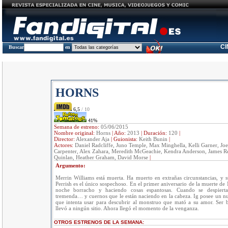
C
Buscar
en
HORNS
6,5
/ 10
41%
Semana de estreno:
05/06/2015
Nombre original:
Horns
|
Año:
2013
|
Duración:
120
|
Director:
Alexander Aja
|
Guionista:
Keith Bunin
|
Actores:
Daniel Radcliffe, Juno Temple, Max Minghella, Kelli Garner, Jo
Carpenter, Alex Zahara, Meredith McGeachie, Kendra Anderson, James R
Quinlan, Heather Graham, David Morse
|
Argumento:
Merrin Williams está muerta. Ha muerto en extrañas circunstancias, y s
Perrish es el único sospechoso. En el primer aniversario de la muerte de 
noche borracho y haciendo cosas espantosas. Cuando se despierta
tremenda… y cuernos que le están naciendo en la cabeza. Ig posee un 
que intenta usar para descubrir al monstruo que mató a su amor. Ser 
llevó a ningún sitio. Ahora llegó el momento de la venganza.
OTROS ESTRENOS DE LA SEMANA: