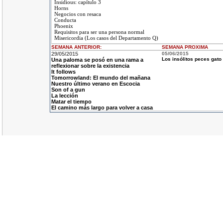
Insidious: capítulo 3
Horns
Negocios con resaca
Conducta
Phoenix
Requisitos para ser una persona normal
Misericordia (Los casos del Departamento Q)
SEMANA ANTERIOR
:
SEMANA
PROXIMA
29/05/2015
05/06/2015
Los insólitos peces gato
Una paloma se posó en una rama a
reflexionar sobre la existencia
It follows
Tomorrowland: El mundo del mañana
Nuestro último verano en Escocia
Son of a gun
La lección
Matar el tiempo
El camino más largo para volver a casa