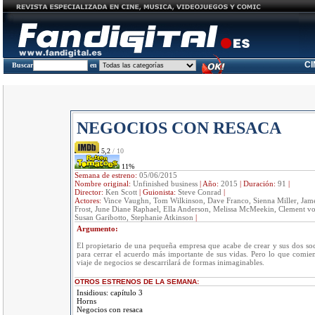
C
Buscar
en
NEGOCIOS CON RESACA
5,2
/ 10
11%
Semana de estreno:
05/06/2015
Nombre original:
Unfinished business
|
Año:
2015
|
Duración:
91
|
Director:
Ken Scott
|
Guionista:
Steve Conrad
|
Actores:
Vince Vaughn, Tom Wilkinson, Dave Franco, Sienna Miller, Jam
Frost, June Diane Raphael, Ella Anderson, Melissa McMeekin, Clement vo
Susan Garibotto, Stephanie Atkinson
|
Argumento:
El propietario de una pequeña empresa que acabe de crear y sus dos so
para cerrar el acuerdo más importante de sus vidas. Pero lo que comi
viaje de negocios se descarrilará de formas inimaginables.
OTROS ESTRENOS DE LA SEMANA:
Insidious: capítulo 3
Horns
Negocios con resaca