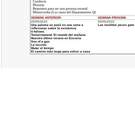
Conducta
Phoenix
Requisitos para ser una persona normal
Misericordia (Los casos del Departamento Q)
SEMANA ANTERIOR
:
SEMANA
PROXIMA
29/05/2015
05/06/2015
Una paloma se posó en una rama a
Los insólitos peces gato
reflexionar sobre la existencia
It follows
Tomorrowland: El mundo del mañana
Nuestro último verano en Escocia
Son of a gun
La lección
Matar el tiempo
El camino más largo para volver a casa