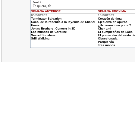
No-Do
Te quiero, tío
SEMANA ANTERIOR
:
SEMANA
PROXIMA
05/06/2009
19/06/2009
Terminator Salvation
Corazón de tinta
Coco, de la rebeldía a la leyenda de Chanel
Ejecutiva en apuros
Home
¿Hacemos una porno?
Jonas Brothers. Concert in 3D
Cher ami
Los mundos de Coraline
El cumpleaños de Laila
Secret Sunshine
El primer día del resto de
Still Walking
Obsesionada
Parque vía
Tres monos