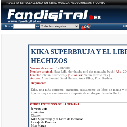
C
Buscar
en
KIKA SUPERBRUJA Y EL LIB
HECHIZOS
Semana de estreno:
12/06/2009
Nombre original:
Hexe Lilli, der drache und das magische buch
|
Año:
20
Director:
Stefan Ruzowitzky
|
Guionista:
Stefan Ruzowitzky
|
Actores:
Alina Freund, Sami Herzog, Anja Kling, Pilar Bardem.
|
Argumento:
Kika, una niña corriente, encuentra casualmente un libro de magia y e
tipo de mágicas aventuras en compañía de un dragón llamado Héctor.
OTROS ESTRENOS DE LA SEMANA:
Je veux voir
7 minutos
Cleaner
Kika Superbruja y el Libro de Hechizos
La caja de Pandora
Miss Marzo