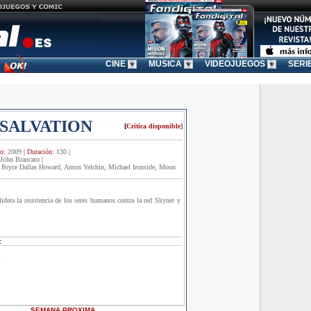
CINE
MUSICA
VIDEOJUEGOS
SERI
SALVATION
[
Critica disponible
]
o:
2009
|
Duración:
130
|
 John Brancato
|
 Bryce Dallas Howard, Anton Yelchin, Michael Ironside, Moon
dera la resistencia de los seres humanos contra la red Skynet y
:
l
SEMANA
PROXIMA