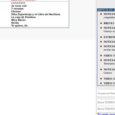
12/06/2009
Je veux voir
7 minutos
ARTICULOS 
Cleaner
NOTICIA
Kika Superbruja y el Libro de Hechizos
La caja de Pandora
congelados
Miss Marzo
No-Do
BREVES
Te quiero, tío
NOTICIA
Genisys no
ESTREN
NOTICIA
NOTICIA
revelan nu
VIDEO
Te
NOTICIA
Terminator
NOTICIA
Genisys
VIDEO
El
VIDEO
Pr
IMAGEN
IMAGEN
Ver pases de Termi
NOTICIA
Genisys
Buscar TERMIN
NOTICIA
Buscar TERMIN
recupera l
Tweets por