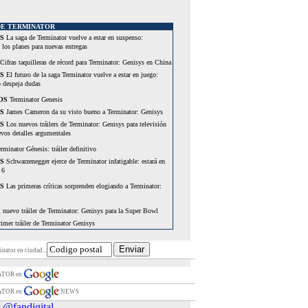
DE TERMINATOR
S
La saga de Terminator vuelve a estar en suspenso:
 los planes para nuevas entregas
Cifras taquilleras de récord para Terminator: Genisys en China
S
El futuro de la saga Terminator vuelve a estar en juego:
 despeja dudas
OS
Terminator Genesis
S
James Cameron da su visto bueno a Terminator: Genisys
S
Los nuevos tráilers de Terminator: Genisys para televisión
evos detalles argumentales
rminator Génesis: tráiler definitivo
S
Schwarzenegger ejerce de Terminator infatigable: estará en
 6
S
Las primeras críticas sorprenden elogiando a Terminator:
 nuevo tráiler de Terminator: Genisys para la Super Bowl
imer tráiler de Terminator Genisys
A la espera del tráiler de Terminator: Genisys
T-800, el Terminator envejecido
nator en ciudad...
S
Desvelada la trama y nuevos detalles de Terminator:
ATOR en
S
James Cameron se desentiende de Terminator… por ahora:
ATOR en
NEWS
a marca en 2019
 @fandigital