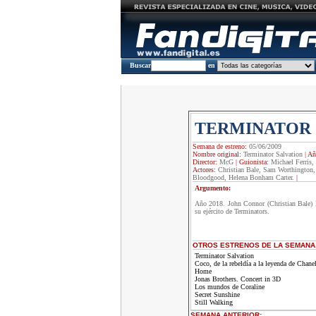
Buscar
en
TERMINATOR 
Semana de estreno:
05/06/2009
Nombre original:
Terminator Salvation
|
Añ
Director:
McG
|
Guionista:
Michael Ferris,
Actores:
Christian Bale, Sam Worthington,
Bloodgood, Helena Bonham Carter.
|
Argumento:
Año 2018. John Connor (Christian Bale) li
su ejército de Terminators.
OTROS ESTRENOS DE LA SEMANA
Terminator Salvation
Coco, de la rebeldía a la leyenda de Chane
Home
Jonas Brothers. Concert in 3D
Los mundos de Coraline
Secret Sunshine
Still Walking
SEMANA ANTERIOR
: