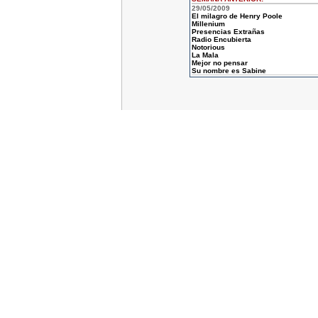
29/05/2009
El milagro de Henry Poole
Millenium
Presencias Extrañas
Radio Encubierta
Notorious
La Mala
Mejor no pensar
Su nombre es Sabine