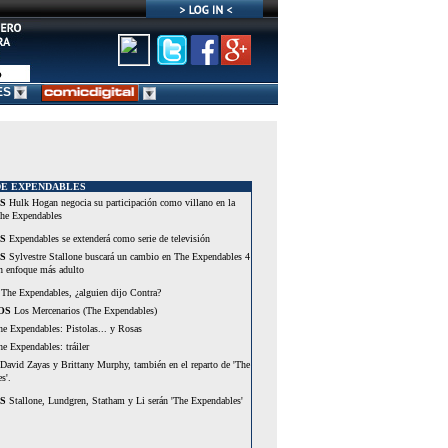
ES
DE EXPENDABLES
S
Hulk Hogan negocia su participación como villano en la
The Expendables
S
Expendables se extenderá como serie de televisión
S
Sylvestre Stallone buscará un cambio en The Expendables 4
un enfoque más adulto
The Expendables, ¿alguien dijo Contra?
OS
Los Mercenarios (The Expendables)
e Expendables: Pistolas... y Rosas
e Expendables: tráiler
David Zayas y Brittany Murphy, también en el reparto de 'The
s'.
S
Stallone, Lundgren, Statham y Li serán 'The Expendables'