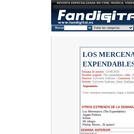
Buscar
en
LOS MERCENA
EXPENDABLES
Semana de estreno:
13/08/2010
Nombre original:
The expendables
|
Año:
2
Director:
Sylvester Stallone.
|
Guionista:
Sy
Actores:
Sylvester Stallone, Jason Statham
Argumento:
Unos veteranos mercenarios viajan a América
OTROS ESTRENOS DE LA SEMANA
Los Mercenarios (The Expendables)
Jugada Perfecta
Killers
Mi refugio
Phillip Morris, ¡Te quiero!
SEMANA ANTERIOR
:
06/08/2010