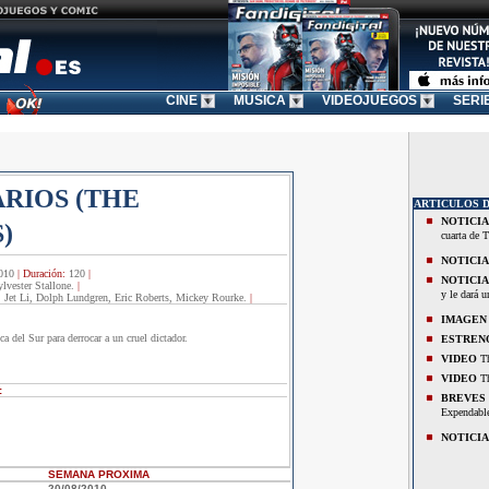
CINE
MUSICA
VIDEOJUEGOS
SERI
RIOS (THE
ARTICULOS 
NOTICIA
)
cuarta de 
NOTICIA
010
|
Duración:
120
|
NOTICIA
lvester Stallone.
|
y le dará 
, Jet Li, Dolph Lundgren, Eric Roberts, Mickey Rourke.
|
IMAGEN
 del Sur para derrocar a un cruel dictador.
ESTREN
VIDEO
Th
VIDEO
Th
:
BREVES
Expendable
NOTICIA
SEMANA
PROXIMA
20/08/2010