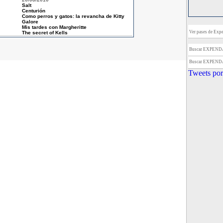
Salt
Centurión
Como perros y gatos: la revancha de Kitty
Galore
Mis tardes con Margheritte
Ver pases de Expe
The secret of Kells
Buscar EXPEND
Buscar EXPEND
Tweets por