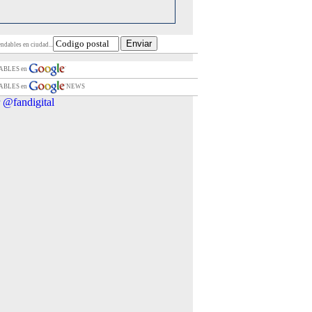
ndables en ciudad...
ABLES en
ABLES en
NEWS
 @fandigital