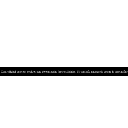
y Comicdigital emplean cookies para determinadas funcionalidades. Si continúa navegando asume la aceptación 