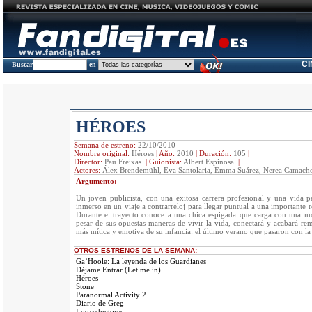
C
Buscar
en
HÉROES
Semana de estreno:
22/10/2010
Nombre original:
Héroes
|
Año:
2010
|
Duración:
105
|
Director:
Pau Freixas.
|
Guionista:
Albert Espinosa.
|
Actores:
Álex Brendemühl, Eva Santolaria, Emma Suárez, Nerea Camach
Argumento:
Un joven publicista, con una exitosa carrera profesional y una vida p
inmerso en un viaje a contrarreloj para llegar puntual a una importante 
Durante el trayecto conoce a una chica espigada que carga con una mo
pesar de sus opuestas maneras de vivir la vida, conectará y acabará r
más mítica y emotiva de su infancia: el último verano que pasaron con la 
OTROS ESTRENOS DE LA SEMANA:
Ga’Hoole: La leyenda de los Guardianes
Déjame Entrar (Let me in)
Héroes
Stone
Paranormal Activity 2
Diario de Greg
Los seductores