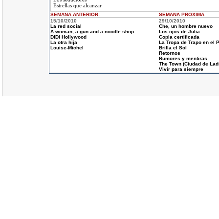
Estrellas que alcanzar
SEMANA ANTERIOR
:
SEMANA
PROXIMA
15/10/2010
29/10/2010
La red social
Che, un hombre nuevo
A woman, a gun and a noodle shop
Los ojos de Julia
DiDi Hollywood
Copia certificada
La otra hija
La Tropa de Trapo en el
Louise-Michel
Brilla el Sol
Retornos
Rumores y mentiras
The Town (Ciudad de Lad
Vivir para siempre