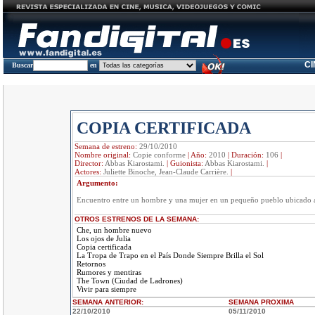
C
Buscar
en
COPIA CERTIFICADA
Semana de estreno:
29/10/2010
Nombre original:
Copie conforme
|
Año:
2010
|
Duración:
106
|
Director:
Abbas Kiarostami.
|
Guionista:
Abbas Kiarostami.
|
Actores:
Juliette Binoche, Jean-Claude Carrière.
|
Argumento:
Encuentro entre un hombre y una mujer en un pequeño pueblo ubicado al
OTROS ESTRENOS DE LA SEMANA:
Che, un hombre nuevo
Los ojos de Julia
Copia certificada
La Tropa de Trapo en el País Donde Siempre Brilla el Sol
Retornos
Rumores y mentiras
The Town (Ciudad de Ladrones)
Vivir para siempre
SEMANA ANTERIOR
:
SEMANA
PROXIMA
22/10/2010
05/11/2010