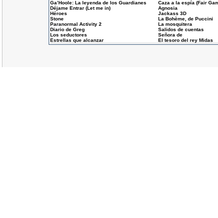
Ga’Hoole: La leyenda de los Guardianes
Caza a la espía (Fair Ga
Déjame Entrar (Let me in)
Agnosia
Héroes
Jackass 3D
Stone
La Bohème, de Puccini
Paranormal Activity 2
La mosquitera
Diario de Greg
Salidos de cuentas
Los seductores
Señora de
Estrellas que alcanzar
El tesoro del rey Midas