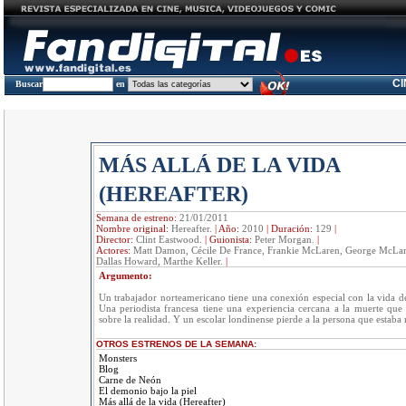
C
Buscar
en
MÁS ALLÁ DE LA VIDA
(HEREAFTER)
Semana de estreno:
21/01/2011
Nombre original:
Hereafter.
|
Año:
2010
|
Duración:
129
|
Director:
Clint Eastwood.
|
Guionista:
Peter Morgan.
|
Actores:
Matt Damon, Cécile De France, Frankie McLaren, George McLar
Dallas Howard, Marthe Keller.
|
Argumento:
Un trabajador norteamericano tiene una conexión especial con la vida d
Una periodista francesa tiene una experiencia cercana a la muerte que
sobre la realidad. Y un escolar londinense pierde a la persona que estaba 
OTROS ESTRENOS DE LA SEMANA:
Monsters
Blog
Carne de Neón
El demonio bajo la piel
Más allá de la vida (Hereafter)