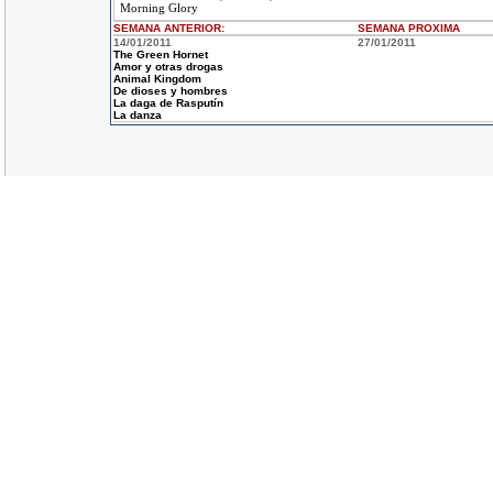
Morning Glory
SEMANA ANTERIOR
:
SEMANA
PROXIMA
14/01/2011
27/01/2011
The Green Hornet
Amor y otras drogas
Animal Kingdom
De dioses y hombres
La daga de Rasputín
La danza