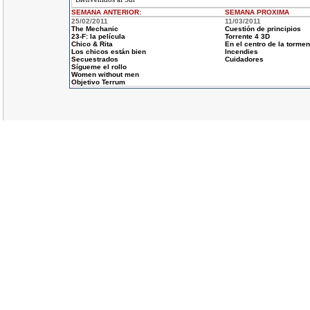
SEMANA ANTERIOR
:
SEMANA
PROXIMA
25/02/2011
11/03/2011
The Mechanic
Cuestión de principios
23-F: la película
Torrente 4 3D
Chico & Rita
En el centro de la tormen
Los chicos están bien
Incendies
Secuestrados
Cuidadores
Sígueme el rollo
Women without men
Objetivo Terrum