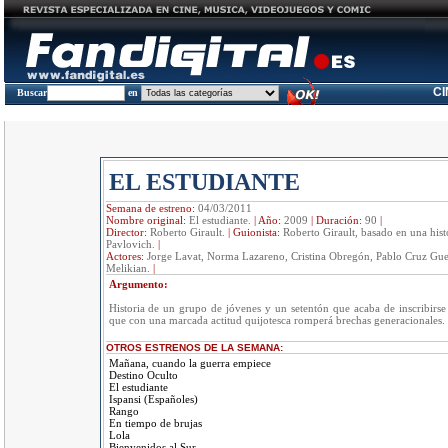
C
Buscar
en
EL ESTUDIANTE
Semana de estreno:
04/03/2011
Nombre original:
El estudiante.
|
Año:
2009
|
Duración:
90
|
Director:
Roberto Girault.
|
Guionista:
Roberto Girault, basado en una hist
Pavlovich.
|
Actores:
Jorge Lavat, Norma Lazareno, Cristina Obregón, Pablo Cruz Gue
Melikian.
|
Argumento:
Historia de un grupo de jóvenes y un setentón que acaba de inscribirse
que con una marcada actitud quijotesca romperá brechas generacionales.
OTROS ESTRENOS DE LA SEMANA:
Mañana, cuando la guerra empiece
Destino Oculto
El estudiante
Ispansi (Españoles)
Rango
En tiempo de brujas
Lola
Bienvenidos al Sur