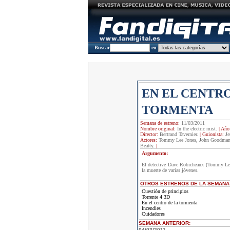
Buscar
en
EN EL CENTRO
TORMENTA
Semana de estreno:
11/03/2011
Nombre original:
In the electric mist.
|
Año
Director:
Bertrand Tavernier.
|
Guionista:
Je
Actores:
Tommy Lee Jones, John Goodman, 
Beatty.
|
Argumento:
El detective Dave Robicheaux (Tommy Lee J
la muerte de varias jóvenes.
OTROS ESTRENOS DE LA SEMANA
Cuestión de principios
Torrente 4 3D
En el centro de la tormenta
Incendies
Cuidadores
SEMANA ANTERIOR
:
04/03/2011