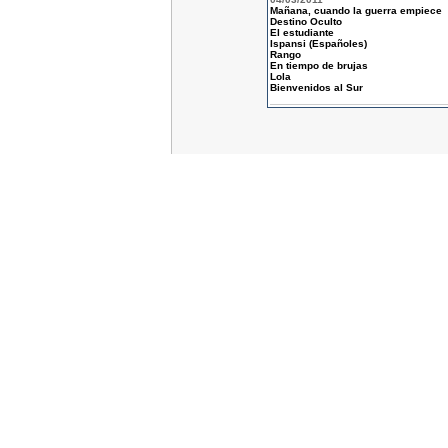
Mañana, cuando la guerra empiece
Destino Oculto
El estudiante
Ispansi (Españoles)
Rango
En tiempo de brujas
Lola
Bienvenidos al Sur