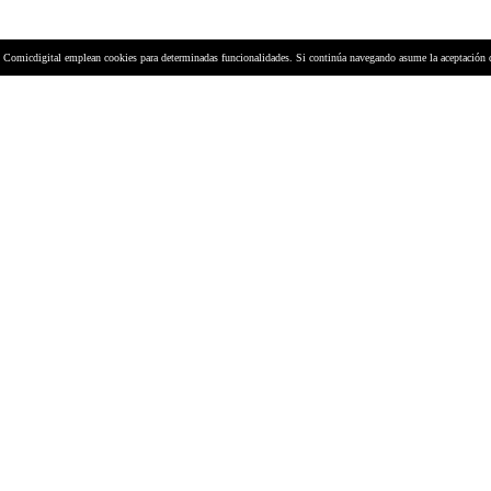
y Comicdigital emplean cookies para determinadas funcionalidades. Si continúa navegando asume la aceptación 