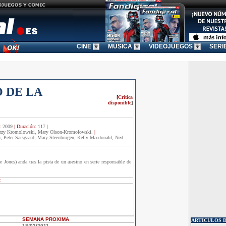
CINE
MUSICA
VIDEOJUEGOS
SERI
 DE LA
[
Critica
disponible
]
:
2009
|
Duración:
117
|
rzy Kromolowski, Mary Olson-Kromolowski.
|
Peter Sarsgaard, Mary Steenburgen, Kelly Macdonald, Ned
ones) anda tras la pista de un asesino en serie responsable de
:
SEMANA
PROXIMA
ARTICULOS D
18/03/2011