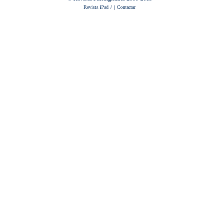
Revista iPad
/
|
Contactar