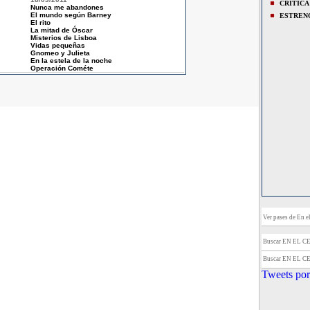
CRITICA
Nunca me abandones
El mundo según Barney
ESTREN
El rito
La mitad de Óscar
Misterios de Lisboa
Vidas pequeñas
Gnomeo y Julieta
En la estela de la noche
Operación Cométe
Ver pases de En el
Buscar EN EL 
Buscar EN EL 
Tweets por