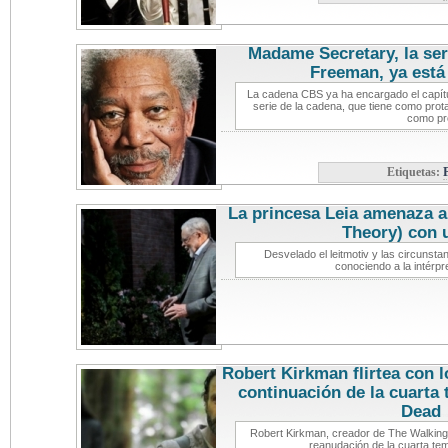
Madame Secretary, la se
Freeman, ya está
La cadena CBS ya ha encargado el capítu
serie de la cadena, que tiene como pro
como pr
Etiquetas:
La princesa Leia amenaza 
Theory) con 
Desvelado el leitmotiv y las circuns
conociendo a la intérpr
Robert Kirkman flirtea con l
continuación de la cuarta
Dead
no
Robert Kirkman, creador de The Walking D
reanudación de la cuarta tem