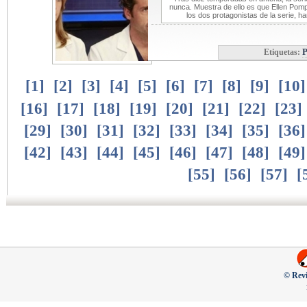
nunca. Muestra de ello es que Ellen Pom
los dos protagonistas de la serie, 
Etiquetas:
P
[
1
]
[
2
]
[
3
]
[
4
]
[
5
]
[
6
]
[
7
]
[
8
]
[
9
]
[
10
[
16
]
[
17
]
[
18
]
[
19
]
[
20
]
[
21
]
[
22
]
[
23
]
[
29
]
[
30
]
[
31
]
[
32
]
[
33
]
[
34
]
[
35
]
[
36
[
42
]
[
43
]
[
44
]
[
45
]
[
46
]
[
47
]
[
48
]
[
49
[
55
]
[
56
]
[
57
]
[
© Revi