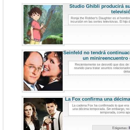
Studio Ghibli producirá s
televisi
Ronja the Robber's Daughter es el hombre 
incursión en las series televisivas. El hij
Seinfeld no tendrá continuac
un minireencuentro 
Recientemente se desveló que dos de l
reunido para tratar asuntos relaciona
deta
La Fox confirma una décim
La cadena Fox ha confirmado lo que era
una décima temporada. Sin embargo, no s
temporada, como apu
Etiquetas: