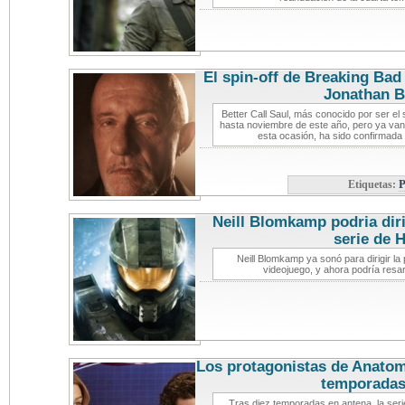
El spin-off de Breaking Bad
Jonathan 
Better Call Saul, más conocido por ser el
hasta noviembre de este año, pero ya van s
esta ocasión, ha sido confirmada
Etiquetas:
P
Neill Blomkamp podria dirig
serie de 
Neill Blomkamp ya sonó para dirigir la
videojuego, y ahora podría resa
Los protagonistas de Anatom
temporada
Tras diez temporadas en antena, la ser