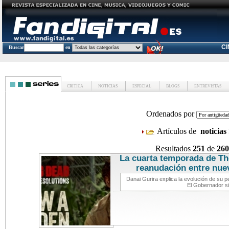
C
Buscar
en
CRITICA
NOTICIAS
ESPECIAL
BLOGS
ENTREVISTAS
Ordenados por
Artículos de
noticias
Resultados
251
de
260
La cuarta temporada de Th
reanudación entre nue
Danai Gurira explica la evolución de su 
El Gobernador si