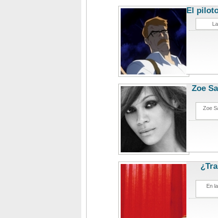
El pilot
La
Zoe Sa
Zoe Sa
¿Tra
En l