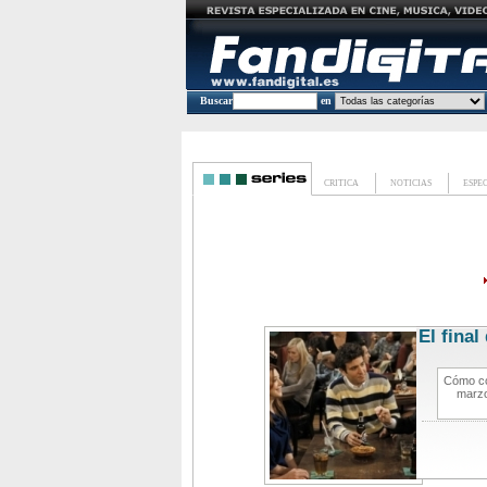
Buscar
en
CRITICA
NOTICIAS
ESPE
El fina
Cómo co
marzo