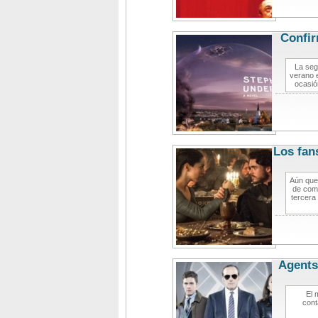
Confir
La seg
verano 
ocasió
Los fan
Aún que
de comi
tercera
Agents 
El 
cont