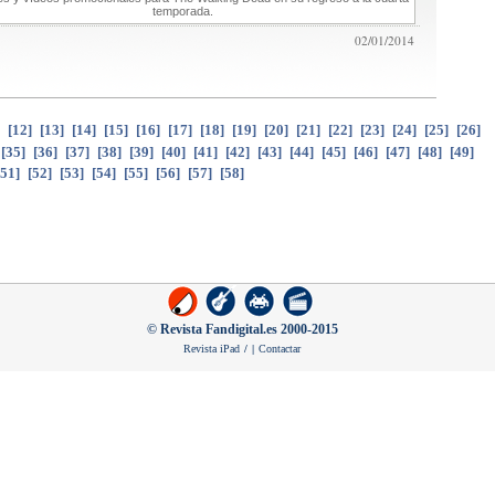
temporada.
02/01/2014
]
[
12
]
[
13
]
[
14
]
[
15
]
[
16
]
[
17
]
[
18
]
[
19
]
[
20
]
[
21
]
[
22
]
[
23
]
[
24
]
[
25
]
[
26
]
[
35
]
[
36
]
[
37
]
[
38
]
[
39
]
[
40
]
[
41
]
[
42
]
[
43
]
[
44
]
[
45
]
[
46
]
[
47
]
[
48
]
[
49
]
51
]
[
52
]
[
53
]
[
54
]
[
55
]
[
56
]
[
57
]
[
58
]
© Revista Fandigital.es 2000-2015
Revista iPad
/
|
Contactar