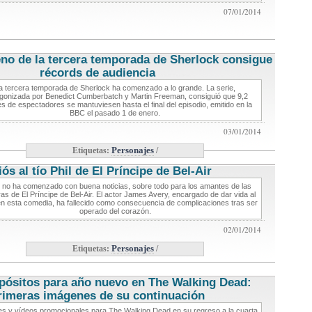
07/01/2014
eno de la tercera temporada de Sherlock consigue
récords de audiencia
noticias de series
a tercera temporada de Sherlock ha comenzado a lo grande. La serie,
gonizada por Benedict Cumberbatch y Martin Freeman, consiguió que 9,2
es de espectadores se mantuviesen hasta el final del episodio, emitido en la
BBC el pasado 1 de enero.
03/01/2014
Etiquetas:
Personajes
/
ós al tío Phil de El Príncipe de Bel-Air
noticias de series
 no ha comenzado con buena noticias, sobre todo para los amantes de las
as de El Príncipe de Bel-Air. El actor James Avery, encargado de dar vida al
 en esta comedia, ha fallecido como consecuencia de complicaciones tras ser
operado del corazón.
02/01/2014
Etiquetas:
Personajes
/
pósitos para año nuevo en The Walking Dead:
rimeras imágenes de su continuación
noticias de series
s y vídeos promocionales para The Walking Dead en su regreso a la cuarta