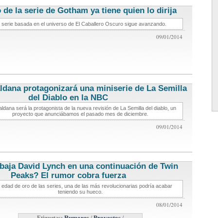
o de la serie de Gotham ya tiene quien lo dirija
noticias de
series
 serie basada en el universo de El Caballero Oscuro sigue avanzando.
09/01/2014
ldana protagonizará una miniserie de La Semilla
del Diablo en la NBC
noticias de series
ldana será la protagonista de la nueva revisión de La Semilla del diablo, un
proyecto que anunciábamos el pasado mes de diciembre.
09/01/2014
baja David Lynch en una continuación de Twin
Peaks? El rumor cobra fuerza
noticias de series
a edad de oro de las series, una de las más revolucionarias podría acabar
teniendo su hueco.
08/01/2014