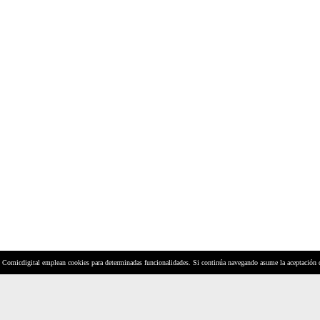
y Comicdigital emplean cookies para determinadas funcionalidades. Si continúa navegando asume la aceptación 