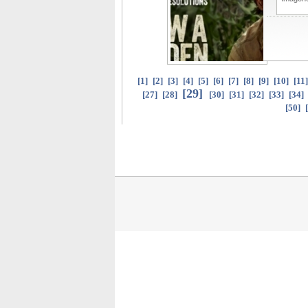
[
1
]
[
2
]
[
3
]
[
4
]
[
5
]
[
6
]
[
7
]
[
8
]
[
9
]
[
10
]
[
11
[
29
]
[
27
]
[
28
]
[
30
]
[
31
]
[
32
]
[
33
]
[
34
]
[
50
]
[