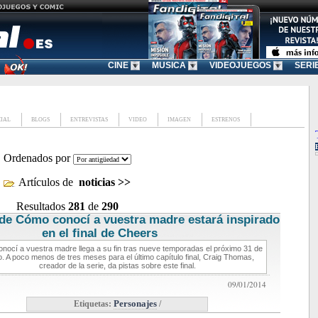
CINE
MUSICA
VIDEOJUEGOS
SERI
CIAL
BLOGS
ENTREVISTAS
VIDEO
IMAGEN
ESTRENOS
Ordenados por
Artículos de
noticias
>>
Resultados
281
de
290
l de Cómo conocí a vuestra madre estará inspirado
en el final de Cheers
noticias de series
nocí a vuestra madre llega a su fin tras nueve temporadas el próximo 31 de
. A poco menos de tres meses para el último capítulo final, Craig Thomas,
creador de la serie, da pistas sobre este final.
09/01/2014
Etiquetas:
Personajes
/