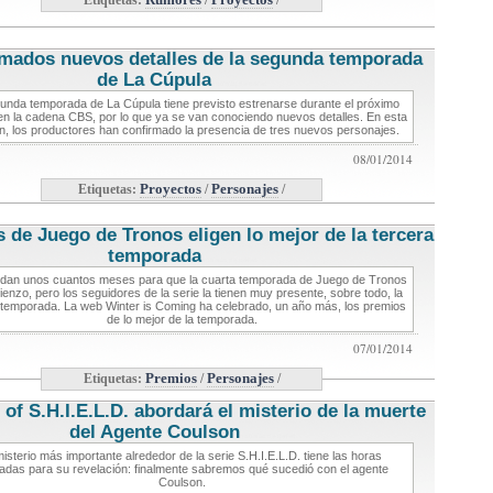
Etiquetas:
Rumores
/
Proyectos
/
mados nuevos detalles de la segunda temporada
de La Cúpula
noticias de series
unda temporada de La Cúpula tiene previsto estrenarse durante el próximo
en la cadena CBS, por lo que ya se van conociendo nuevos detalles. En esta
n, los productores han confirmado la presencia de tres nuevos personajes.
08/01/2014
Etiquetas:
Proyectos
/
Personajes
/
s de Juego de Tronos eligen lo mejor de la tercera
temporada
noticias de series
dan unos cuantos meses para que la cuarta temporada de Juego de Tronos
enzo, pero los seguidores de la serie la tienen muy presente, sobre todo, la
 temporada. La web Winter is Coming ha celebrado, un año más, los premios
de lo mejor de la temporada.
07/01/2014
Etiquetas:
Premios
/
Personajes
/
of S.H.I.E.L.D. abordará el misterio de la muerte
del Agente Coulson
noticias de series
misterio más importante alrededor de la serie S.H.I.E.L.D. tiene las horas
adas para su revelación: finalmente sabremos qué sucedió con el agente
Coulson.