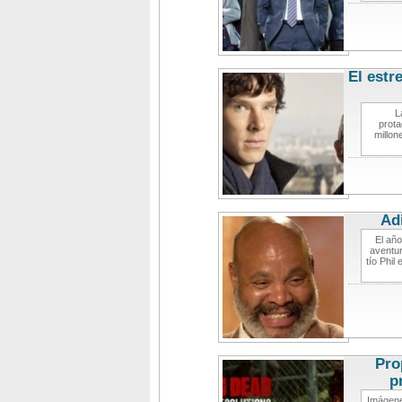
El estr
L
prota
millon
Adi
El año
aventur
tío Phil
Pro
p
Imágene