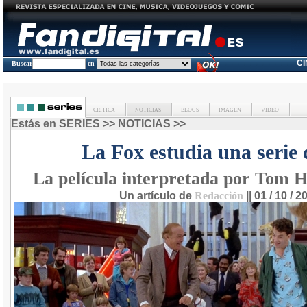
C
Buscar
en
CRITICA
NOTICIAS
BLOGS
IMAGEN
VIDEO
Estás en
SERIES
>>
NOTICIAS
>>
La Fox estudia una serie 
La película interpretada por Tom H
Un artículo de
Redacción
|| 01 / 10 / 2