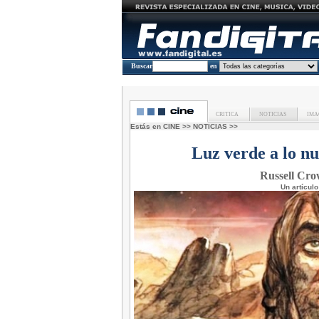
Buscar
en
CRITICA
NOTICIAS
IMA
Estás en
CINE
>>
NOTICIAS
>>
Luz verde a lo n
Russell Cro
Un artícul