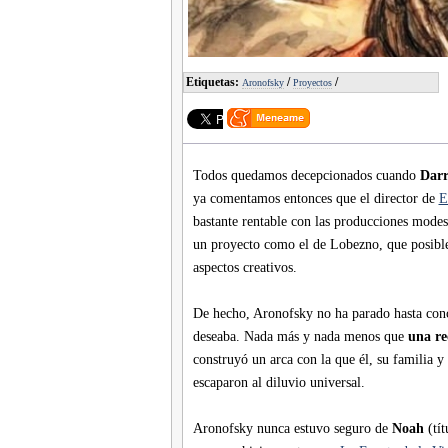
Etiquetas:
/
/
Aronofsky
Proyectos
Todos quedamos decepcionados cuando
Darr
ya comentamos entonces que el director de
E
bastante rentable con las producciones modest
un proyecto como el de Lobezno, que posible
aspectos creativos.
De hecho, Aronofsky no ha parado hasta conc
deseaba. Nada más y nada menos que
una re
construyó un arca con la que él, su familia y
escaparon al diluvio universal.
Aronofsky nunca estuvo seguro de
Noah
(tít