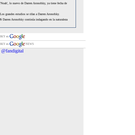
'Noah', lo nuevo de Darren Aronofsky, ya tiene fecha de
Los grandes estudios se rifan a Darren Aronofsky.
S
Darren Aronofsky continúa indagando en la naturaleza
Darren Aronofsky, presidente del jurado en la próxima edición
.
SKY en
S
Darren Aronofsky renuncia a 'The 'Wolverine'
SKY en
NEWS
Ni Japón ni Aronofsky detendrán la filmación de 'The
 @fandigital
.
S
Darren Aronofsky renuncia a 'The 'Wolverine'
Darren Aronofsky producirá 'Intrincate'.
Los Independent Spirit Awards se rinden al Cisne Negro de
nofsky.
El nuevo proyecto de Darren Aronofsky verá la luz
te en forma de cómic.
Darren Aronofsky habla sobre Wolverine
Darren Aronofsky, todavía interesado en el reboot de
”.
Darren Aronofsky desvela el título y otros secretos sobre la
 'X-Men Orígenes: Lobezno'.
Darren Aronofsky prepara una película de ciencia-ficción.
S
La segunda aventura de Lobezno será realizada por Darren
Aronofsky, posible director para la adaptación de Predicador