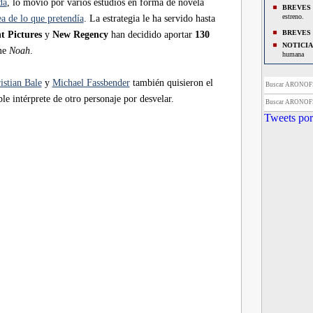
da
, lo movió por varios estudios en forma de novela
BREVES
estreno.
a de lo que pretendía
. La estrategia le ha servido hasta
BREVES
 Pictures
y
New Regency
han decidido aportar
130
NOTICIA
me
Noah
.
humana
BREVES
de Venecia
istian Bale
y
Michael Fassbender
también quisieron el
Buscar ARONOF
NOTICIA
e intérprete de otro personaje por desvelar.
Buscar ARONOF
BREVES
Tweets por
Wolverine'
NOTICIA
BREVES
BREVES
Darren Aro
BREVES
primeramen
BREVES
BREVES
“RoboCop
BREVES
secuela de
BREVES
NOTICIA
Aronofsky
BREVES