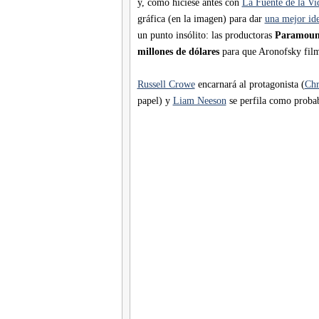
y, como hiciese antes con
La Fuente de la Vi
gráfica (en la imagen) para dar
una mejor ide
un punto insólito: las productoras
Paramount
millones de dólares
para que Aronofsky fil
Russell Crowe
encarnará al protagonista (
Chr
papel) y
Liam Neeson
se perfila como probabl