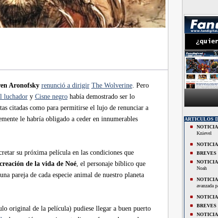
en Aronofsky
renunció a dirigir
The Wolverine
. Pero
l luchador
y
Cisne negro
había demostrado ser lo
as citadas como para permitirse el lujo de renunciar a
mente le habría obligado a ceder en innumerables
ARTICULOS 
NOTICIA
Knievel
NOTICIA
retar su próxima película en las condiciones que
BREVES
NOTICIA
creación de la vida de Noé
, el personaje bíblico que
Noah
 una pareja de cada especie animal de nuestro planeta
NOTICIA
avanzada pa
NOTICIA
BREVES
ulo original de la película) pudiese llegar a buen puerto
NOTICIA