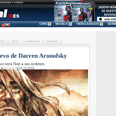
CINE
MUSICA
VIDEOJUEGOS
SERI
GEN
BLOGS
ENTREVISTAS
ESTRENOS
uevo de Darren Aronofsky
we será Noé a sus órdenes
o de
Redacción
|| 23 / 3 / 2012