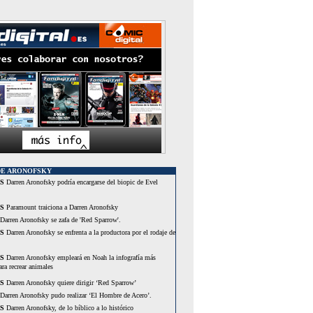
DE ARONOFSKY
S
Darren Aronofsky podría encargarse del biopic de Evel
S
Paramount traiciona a Darren Aronofsky
Darren Aronofsky se zafa de 'Red Sparrow'.
S
Darren Aronofsky se enfrenta a la productora por el rodaje de
S
Darren Aronofsky empleará en Noah la infografía más
ra recrear animales
S
Darren Aronofsky quiere dirigir ‘Red Sparrow’
Darren Aronofsky pudo realizar ‘El Hombre de Acero’.
S
Darren Aronofsky, de lo bíblico a lo histórico