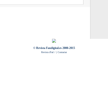
BREVES
Venecia.
BREVES
juntos.
NOTICIA
NOTICIA
NOTICIA
y Darren A
NOTICIA
NOTICIA
Johnson
© Revista Fandigital.es 2000-2015
Revista iPad
/
|
Contactar