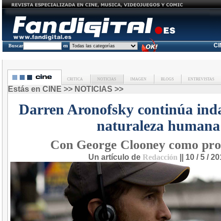
C
Buscar
en
CRITICA
NOTICIAS
IMAGEN
BLOGS
ENTREVISTAS
Estás en
CINE
>>
NOTICIAS
>>
Darren Aronofsky continúa ind
naturaleza humana
Con George Clooney como pro
Un artículo de
Redacción
|| 10 / 5 / 2