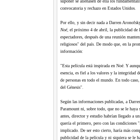
suponer se alienasen de ella los fundamentali
convocatoria y rechazo en Estados Unidos.
Por ello, y sin decir nada a Darren Aronofsky
Noé
, el próximo 4 de abril, la publicidad de l
espectadores, después de una reunión manten
religiosos" del país. De modo que, en la prom
información:
"Esta película está inspirada en Noé. Y aunque
esencia, es fiel a los valores y la integridad
de personas en todo el mundo. En todo caso, l
del Génesis".
Según las informaciones publicadas, a Darren
Paramount ni, sobre todo, que no se le haya 
antes, director y estudio habrían llegado a u
quería el primero, pero con las condiciones 
implicado. De ser esto cierto, haría más com
publicidad de la película y ni siquiera se l