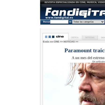
Buscar
en
CRITICA
NOTICIAS
IMA
Estás en
CINE
>>
NOTICIAS
>>
Paramount traic
A un mes del estreno 
Un artícul