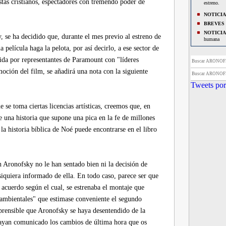
stas cristianos, espectadores con tremendo poder de
estreno.
NOTICIA
BREVES
NOTICIA
, se ha decidido que, durante el mes previo al estreno de
humana
a película haga la pelota, por así decirlo, a ese sector de
BREVES
de Venecia
ida por representantes de Paramount con "líderes
Buscar ARONOF
NOTICIA
oción del film, se añadirá una nota con la siguiente
Buscar ARONOF
BREVES
Tweets por
Wolverine'
NOTICIA
BREVES
 se toma ciertas licencias artísticas, creemos que, en
BREVES
 de una historia que supone una pica en la fe de millones
Darren Aro
a historia bíblica de Noé puede encontrarse en el libro
BREVES
primeramen
BREVES
BREVES
 Aronofsky no le han sentado bien ni la decisión de
“RoboCop
siquiera informado de ella. En todo caso, parece ser que
BREVES
secuela de
n acuerdo según el cual, se estrenaba el montaje que
BREVES
"ambientales" que estimase conveniente el segundo
NOTICIA
prensible que Aronofsky se haya desentendido de la
Aronofsky
e hayan comunicado los cambios de última hora que os
BREVES