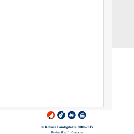
BREVES
Venecia.
BREVES
juntos.
NOTICIA
NOTICIA
NOTICIA
y Darren A
NOTICIA
NOTICIA
Johnson
© Revista Fandigital.es 2000-2015
Revista iPad
/
|
Contactar