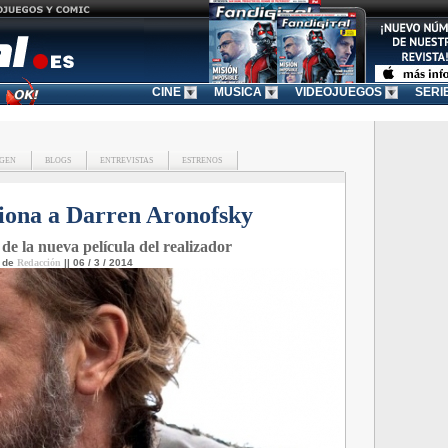
CINE
MUSICA
VIDEOJUEGOS
SERI
GEN
BLOGS
ENTREVISTAS
ESTRENOS
iona a Darren Aronofsky
de la nueva película del realizador
o de
Redacción
|| 06 / 3 / 2014