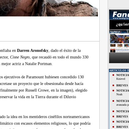
nfiaba en
Darren Aronofsky
, dado el éxito de la
rector,
Cisne Negro
, que recaudó en todo el mundo 330
a mejor actriz a Natalie Portman.
ARTICULOS 
NOTICIA
los ejecutivos de Paramount hubiesen concedido 130
Knievel
cretase un proyecto que le obsesionaba desde hacía
BREVES
 finalmente por Russell Crowe, en la imagen), elegido
NOTICIA
Noah
eservar la vida en la Tierra durante el Diluvio
NOTICIA
avanzada pa
NOTICIA
ado la idea en los mentideros cinéfilos norteamericanos
BREVES
NOTICIA
limático con escasos elementos religiosos, lo que podría
BREVES