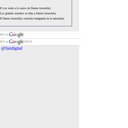
S
Luz verde a lo nuevo de Darren Aronofsky
Los grandes estudios se rifan a Darren Aronofsky.
S
Darren Aronofsky continúa indagando en la naturaleza
Darren Aronofsky, presidente del jurado en la próxima edición
.
SKY en
S
Darren Aronofsky renuncia a 'The 'Wolverine'
SKY en
NEWS
Ni Japón ni Aronofsky detendrán la filmación de 'The
 @fandigital
.
S
Darren Aronofsky renuncia a 'The 'Wolverine'
Darren Aronofsky producirá 'Intrincate'.
Los Independent Spirit Awards se rinden al Cisne Negro de
nofsky.
El nuevo proyecto de Darren Aronofsky verá la luz
te en forma de cómic.
Darren Aronofsky habla sobre Wolverine
Darren Aronofsky, todavía interesado en el reboot de
”.
Darren Aronofsky desvela el título y otros secretos sobre la
 'X-Men Orígenes: Lobezno'.
Darren Aronofsky prepara una película de ciencia-ficción.
S
La segunda aventura de Lobezno será realizada por Darren
Aronofsky, posible director para la adaptación de Predicador