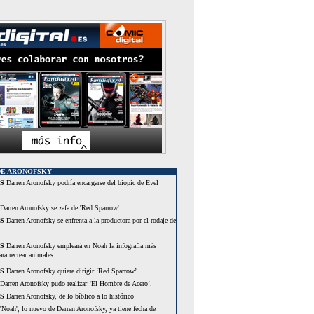
DE ARONOFSKY
S
Darren Aronofsky podría encargarse del biopic de Evel
Darren Aronofsky se zafa de 'Red Sparrow'.
S
Darren Aronofsky se enfrenta a la productora por el rodaje de
S
Darren Aronofsky empleará en Noah la infografía más
ra recrear animales
S
Darren Aronofsky quiere dirigir ‘Red Sparrow’
Darren Aronofsky pudo realizar ‘El Hombre de Acero’.
S
Darren Aronofsky, de lo bíblico a lo histórico
'Noah', lo nuevo de Darren Aronofsky, ya tiene fecha de