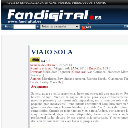
C
Buscar
en
VIAJO SOLA
6,4
/ 10
Semana de estreno:
01/08/2014
Nombre original:
Viaggio sola
|
Año:
2013
|
Duración:
103
|
Director:
Maria Sole Tognazzi
|
Guionista:
Ivan Cotroneo, Francesca Marc
Tognazzi
|
Actores:
Margherita Buy, Stefano Accorsi, Fabrizia Sacchi, Gianmarco Tog
Barela, Lesley Manville
|
Argumento:
Soltera, guapa y en la cuarentena, Irene está entregada a su trabajo en R
hoteles de lujo. Vive en la capital italiana, pero viaja constantement
mayores placeres y los resorts más impecables, eso sí: siempre sola y d
pequeño gran inconviente, Irene intenta encontrar el equilibrio entre su 
glamurosos destinos y lujosos hoteles, y su vida "real", llena de rutinas
complicadas. Cuando su mejor amigo y ex-pareja Andrea, que siempre ha
apoyo emocional, deja de estar disponible, Irene comenzará a repla
profesional la ha alejado de sus deseos más personales. Y es entonc
decisión de comenzar un viaje hacia su propia vida.