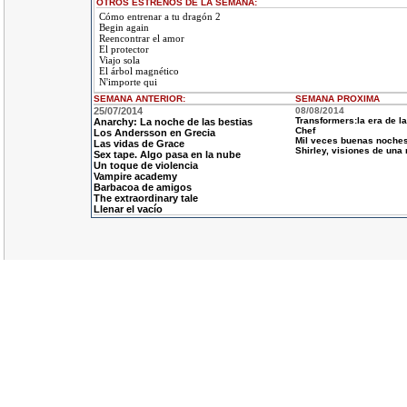
OTROS ESTRENOS DE LA SEMANA:
Cómo entrenar a tu dragón 2
Begin again
Reencontrar el amor
El protector
Viajo sola
El árbol magnético
N'importe qui
SEMANA ANTERIOR
:
SEMANA
PROXIMA
25/07/2014
08/08/2014
Transformers:la era de la
Anarchy: La noche de las bestias
Chef
Los Andersson en Grecia
Mil veces buenas noche
Las vidas de Grace
Shirley, visiones de una 
Sex tape. Algo pasa en la nube
Un toque de violencia
Vampire academy
Barbacoa de amigos
The extraordinary tale
Llenar el vacío