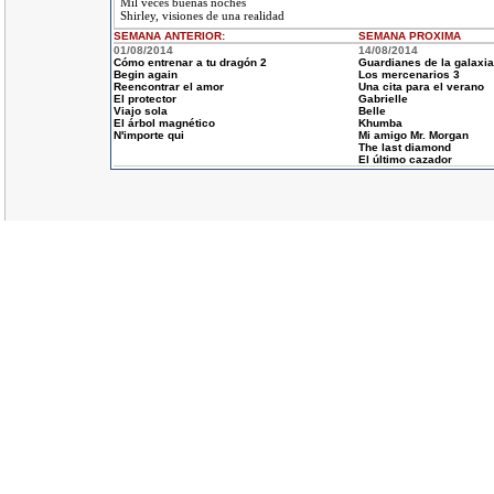
Mil veces buenas noches
Shirley, visiones de una realidad
SEMANA ANTERIOR
:
SEMANA
PROXIMA
01/08/2014
14/08/2014
Cómo entrenar a tu dragón 2
Guardianes de la galaxia
Begin again
Los mercenarios 3
Reencontrar el amor
Una cita para el verano
El protector
Gabrielle
Viajo sola
Belle
El árbol magnético
Khumba
N'importe qui
Mi amigo Mr. Morgan
The last diamond
El último cazador