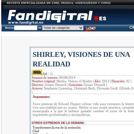
C
Buscar
en
SHIRLEY, VISIONES DE UNA
REALIDAD
6,6
/ 10
Semana de estreno:
08/08/2014
Nombre original:
Shirley, Visions of Reality
|
Año:
2013
|
Duración:
92
|
Director:
Gustav Deutsch
|
Guionista:
Gustav Deutsch
|
Actores:
Stephanie Cumming, Christoph Bach, Florentín Groll, Elfriede Ir
|
Argumento:
Trece pinturas de Edward Hopper cobran vida para contarnos la histor
vive una realidad que no acepta. Shirley es una mujer atractiva, carismá
emancipada a la que le hubiese gustado cambiar el curso de la histo
inquietudes profesionales y sociopolíticas.
OTROS ESTRENOS DE LA SEMANA:
Transformers:la era de la extinción
Chef