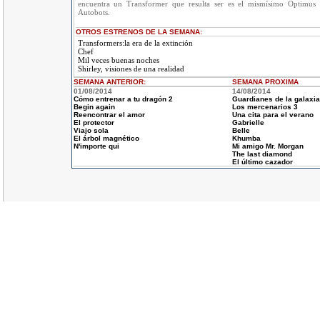
encuentra un Transformer que resulta ser es el mismísimo Optimus P
Autobots.
OTROS ESTRENOS DE LA SEMANA:
Transformers:la era de la extinción
Chef
Mil veces buenas noches
Shirley, visiones de una realidad
SEMANA ANTERIOR
:
SEMANA
PROXIMA
01/08/2014
14/08/2014
Cómo entrenar a tu dragón 2
Guardianes de la galaxia
Begin again
Los mercenarios 3
Reencontrar el amor
Una cita para el verano
El protector
Gabrielle
Viajo sola
Belle
El árbol magnético
Khumba
N'importe qui
Mi amigo Mr. Morgan
The last diamond
El último cazador