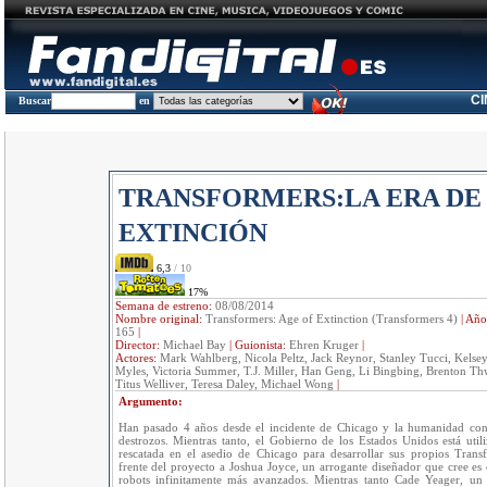
C
Buscar
en
TRANSFORMERS:LA ERA DE
EXTINCIÓN
6,3
/ 10
17%
Semana de estreno:
08/08/2014
Nombre original:
Transformers: Age of Extinction (Transformers 4)
|
Año
165
|
Director:
Michael Bay
|
Guionista:
Ehren Kruger
|
Actores:
Mark Wahlberg, Nicola Peltz, Jack Reynor, Stanley Tucci, Kels
Myles, Victoria Summer, T.J. Miller, Han Geng, Li Bingbing, Brenton Thw
Titus Welliver, Teresa Daley, Michael Wong
|
Argumento:
Han pasado 4 años desde el incidente de Chicago y la humanidad con
destrozos. Mientras tanto, el Gobierno de los Estados Unidos está util
rescatada en el asedio de Chicago para desarrollar sus propios Trans
frente del proyecto a Joshua Joyce, un arrogante diseñador que cree es
robots infinitamente más avanzados. Mientras tanto Cade Yeager, un