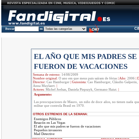
C
Buscar
en
EL AÑO QUE MIS PADRES SE
FUERON DE VACACIONES
Semana de estreno:
14/08/2009
Nombre original:
O ano em que meus pais saíram de férias
|
Año:
2006
|
D
Director:
Cao Hamburger
|
Guionista:
Cao Hamburger, Cláudio Galperin, 
Anna Muylaert.
|
Actores:
Michel Joelsas, Daniela Piepszyk, Germano Haiut.
|
Argumento:
Las preocupaciones de Mauro, un niño de doce años, no tienen nada que
militar que controla Brasil en 1970.
OTROS ESTRENOS DE LA SEMANA:
Enemigos Públicos
Resacón en Las Vegas
El año que mis padres se fueron de vacaciones
Pequeños invasores
Mad Detective