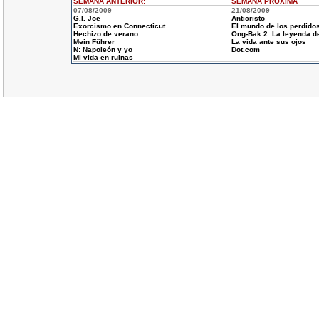
SEMANA ANTERIOR
:
SEMANA
PROXIMA
07/08/2009
21/08/2009
G.I. Joe
Anticristo
Exorcismo en Connecticut
El mundo de los perdido
Hechizo de verano
Ong-Bak 2: La leyenda de
Mein Führer
La vida ante sus ojos
N: Napoleón y yo
Dot.com
Mi vida en ruinas