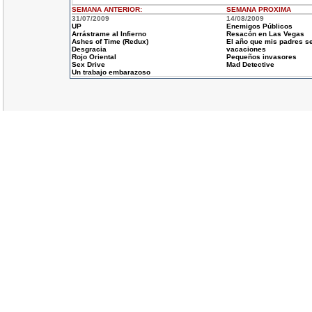
SEMANA ANTERIOR
:
SEMANA
PROXIMA
31/07/2009
14/08/2009
UP
Enemigos Públicos
Arrástrame al Infierno
Resacón en Las Vegas
Ashes of Time (Redux)
El año que mis padres se
Desgracia
vacaciones
Rojo Oriental
Pequeños invasores
Sex Drive
Mad Detective
Un trabajo embarazoso