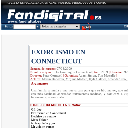
C
Buscar
en
EXORCISMO EN
CONNECTICUT
Semana de estreno:
07/08/2009
Nombre original:
The haunting in Connecticut
|
Año:
2009
|
Duración:
92
Director:
Peter Cornwell
|
Guionista:
Adam Simon, Tim Metcalfe
|
Actores:
Martin Donovan, Virginia Madsen, Kyle Gallner, Amanda Crew, E
Argumento:
Una familia se muda a una nueva casa para que su hijo mayor, que sufr
con más facilidad adecuados tratamientos médicos, y comienza a exp
fenómenos paranormales.
OTROS ESTRENOS DE LA SEMANA:
G.I. Joe
Exorcismo en Connecticut
Hechizo de verano
Mein Führer
N: Napoleón y yo
Mi vida en ruinas