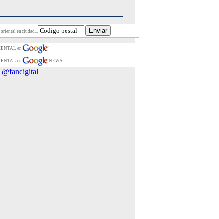
oriental en ciudad...
RIENTAL en
RIENTAL en
NEWS
 @fandigital