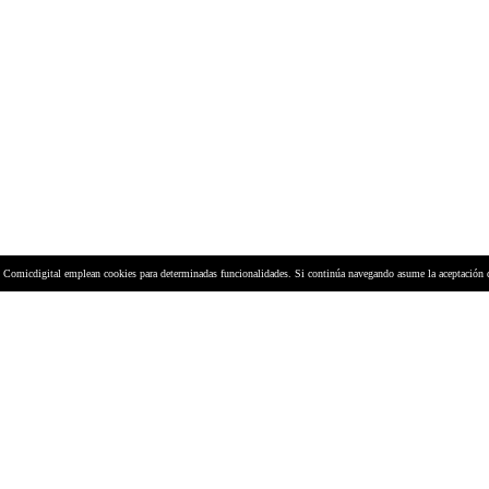
y Comicdigital emplean cookies para determinadas funcionalidades. Si continúa navegando asume la aceptación 