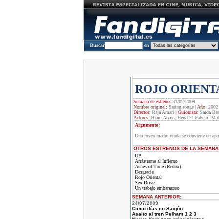
Buscar
en
ROJO ORIENT
Semana de estreno:
31/07/2009
Nombre original:
Sating rouge
|
Año:
2002
Director:
Raja Amari
|
Guionista:
Saïda B
Actores:
Hiam Abass, Hend El Fahem, Ma
Argumento:
Una joven madre viuda se convierte en apas
OTROS ESTRENOS DE LA SEMANA
UP
Arrástrame al Infierno
Ashes of Time (Redux)
Desgracia
Rojo Oriental
Sex Drive
Un trabajo embarazoso
SEMANA ANTERIOR
:
24/07/2009
Cinco días en Saigón
Asalto al tren Pelham 1 2 3