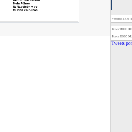
Hechizo de verano
Mein Führer
N: Napoleón y yo
Mi vida en ruinas
Ver pases de Rojo 
Buscar ROJO O
Buscar ROJO O
Tweets por