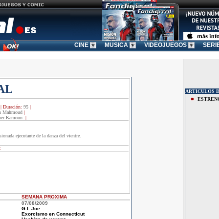
CINE
MUSICA
VIDEOJUEGOS
SERI
AL
ARTICULOS D
ESTREN
|
Duración:
95
|
en Mahmoud
|
her Kamoun.
|
ionada ejecutante de la danza del vientre.
:
SEMANA
PROXIMA
07/08/2009
G.I. Joe
Exorcismo en Connecticut