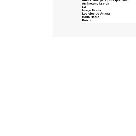
Nueva York para principiantes
Arráncame la vida
EX
Imago Mortis
Los ojos de Ariana
Malta Radio
Paisito