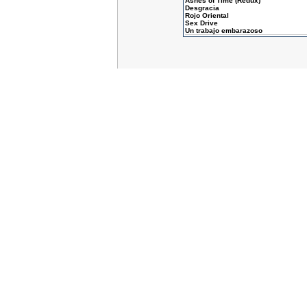
Ashes of Time (Redux)
Desgracia
Rojo Oriental
Sex Drive
Un trabajo embarazoso