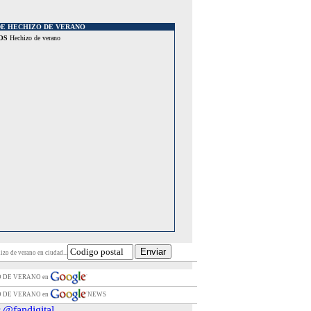
DE HECHIZO DE VERANO
OS
Hechizo de verano
izo de verano en ciudad...
O DE VERANO en
O DE VERANO en
NEWS
 @fandigital