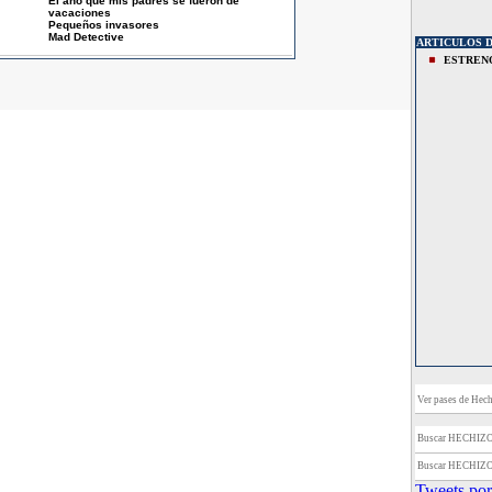
El año que mis padres se fueron de
vacaciones
Pequeños invasores
Mad Detective
ARTICULOS 
ESTREN
Ver pases de Hech
Buscar HECHIZ
Buscar HECHIZ
Tweets por