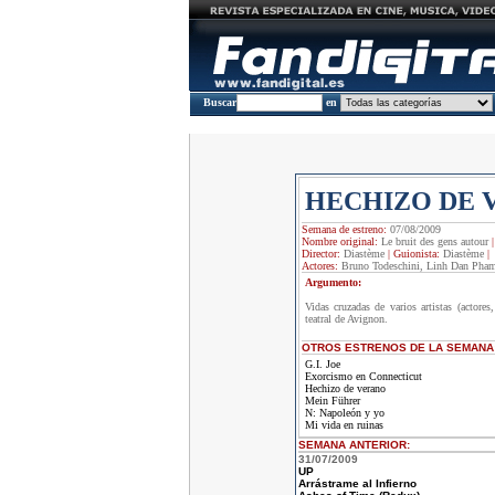
Buscar
en
HECHIZO DE 
Semana de estreno:
07/08/2009
Nombre original:
Le bruit des gens autour
Director:
Diastème
|
Guionista:
Diastème
|
Actores:
Bruno Todeschini, Linh Dan Pha
Argumento:
Vidas cruzadas de varios artistas (actores,
teatral de Avignon.
OTROS ESTRENOS DE LA SEMANA
G.I. Joe
Exorcismo en Connecticut
Hechizo de verano
Mein Führer
N: Napoleón y yo
Mi vida en ruinas
SEMANA ANTERIOR
:
31/07/2009
UP
Arrástrame al Infierno