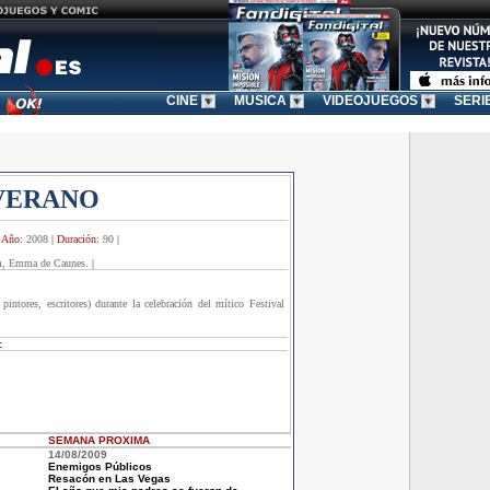
CINE
MUSICA
VIDEOJUEGOS
SERI
VERANO
|
Año:
2008
|
Duración:
90
|
m, Emma de Caunes.
|
 pintores, escritores) durante la celebración del mítico Festival
:
SEMANA
PROXIMA
14/08/2009
Enemigos Públicos
Resacón en Las Vegas