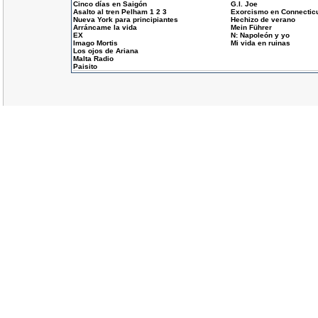
Cinco días en Saigón
G.I. Joe
Asalto al tren Pelham 1 2 3
Exorcismo en Connectic
Nueva York para principiantes
Hechizo de verano
Arráncame la vida
Mein Führer
EX
N: Napoleón y yo
Imago Mortis
Mi vida en ruinas
Los ojos de Ariana
Malta Radio
Paisito