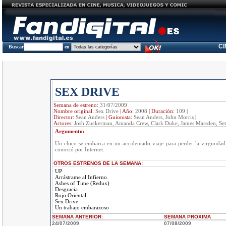
C
Buscar
en
SEX DRIVE
Semana de estreno:
31/07/2009
Nombre original:
Sex Drive
|
Año:
2008
|
Duración:
109
|
Director:
Sean Anders
|
Guionista:
Sean Anders, John Morris
|
Actores:
Josh Zuckerman, Amanda Crew, Clark Duke, James Marsden, Set
Argumento:
Un chico se embarca en un accidentado viaje para perder la virginida
conoció por Internet.
OTROS ESTRENOS DE LA SEMANA:
UP
Arrástrame al Infierno
Ashes of Time (Redux)
Desgracia
Rojo Oriental
Sex Drive
Un trabajo embarazoso
SEMANA ANTERIOR
:
SEMANA
PROXIMA
24/07/2009
07/08/2009