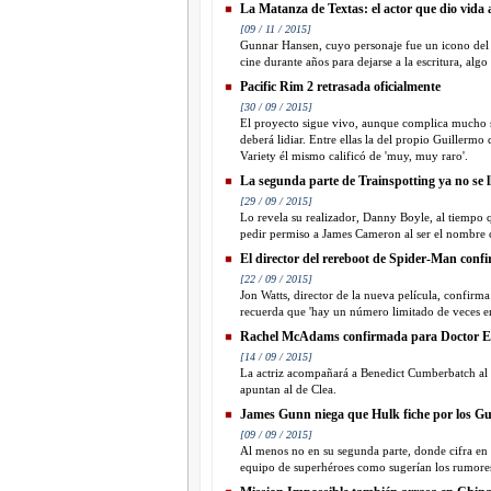
La Matanza de Textas: el actor que dio vida al
[09 / 11 / 2015]
Gunnar Hansen, cuyo personaje fue un icono del ci
cine durante años para dejarse a la escritura, al
Pacific Rim 2 retrasada oficialmente
[30 / 09 / 2015]
El proyecto sigue vivo, aunque complica mucho su
deberá lidiar. Entre ellas la del propio Guillermo
Variety él mismo calificó de 'muy, muy raro'.
La segunda parte de Trainspotting ya no se 
[29 / 09 / 2015]
Lo revela su realizador, Danny Boyle, al tiempo q
pedir permiso a James Cameron al ser el nombre c
El director del rereboot de Spider-Man confi
[22 / 09 / 2015]
Jon Watts, director de la nueva película, confirm
recuerda que 'hay un número limitado de veces en
Rachel McAdams confirmada para Doctor E
[14 / 09 / 2015]
La actriz acompañará a Benedict Cumberbatch al f
apuntan al de Clea.
James Gunn niega que Hulk fiche por los Gu
[09 / 09 / 2015]
Al menos no en su segunda parte, donde cifra en 0
equipo de superhéroes como sugerían los rumore