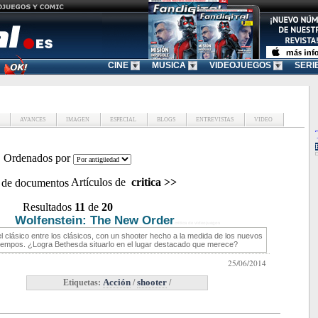
CINE
MUSICA
VIDEOJUEGOS
SERI
AVANCES
IMAGEN
ESPECIAL
BLOGS
ENTREVISTAS
VIDEO
Ordenados por
Artículos de
critica
>>
Resultados
11
de
20
Wolfenstein: The New Order
critica de videojuegos
l clásico entre los clásicos, con un shooter hecho a la medida de los nuevos
tiempos. ¿Logra Bethesda situarlo en el lugar destacado que merece?
25/06/2014
Etiquetas:
Acción
/
shooter
/