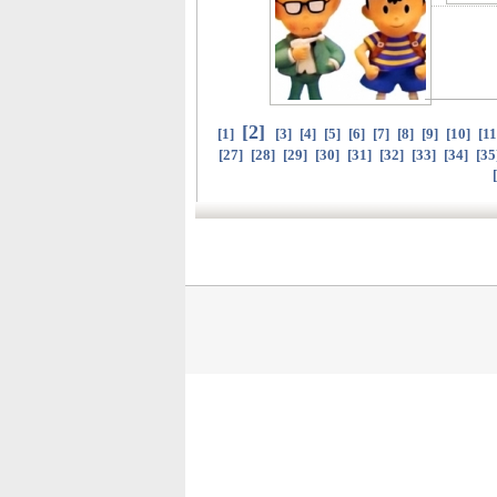
[
2
]
[
1
]
[
3
]
[
4
]
[
5
]
[
6
]
[
7
]
[
8
]
[
9
]
[
10
]
[
11
[
27
]
[
28
]
[
29
]
[
30
]
[
31
]
[
32
]
[
33
]
[
34
]
[
35
[