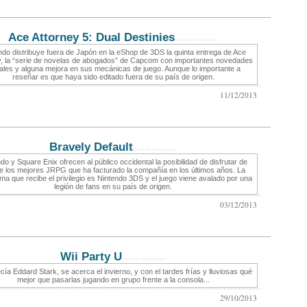
Ace Attorney 5: Dual Destinies
critica de videojuegos
ndo distribuye fuera de Japón en la eShop de 3DS la quinta entrega de Ace
y, la “serie de novelas de abogados” de Capcom con importantes novedades
ales y alguna mejora en sus mecánicas de juego. Aunque lo importante a
reseñar es que haya sido editado fuera de su país de origen.
11/12/2013
Bravely Default
critica de videojuegos
do y Square Enix ofrecen al público occidental la posibilidad de disfrutar de
e los mejores JRPG que ha facturado la compañía en los últimos años. La
rma que recibe el privilegio es Nintendo 3DS y el juego viene avalado por una
legión de fans en su país de origen.
03/12/2013
Wii Party U
critica de videojuegos
ecía Eddard Stark, se acerca el invierno, y con el tardes frías y lluviosas qué
mejor que pasarlas jugando en grupo frente a la consola...
29/10/2013