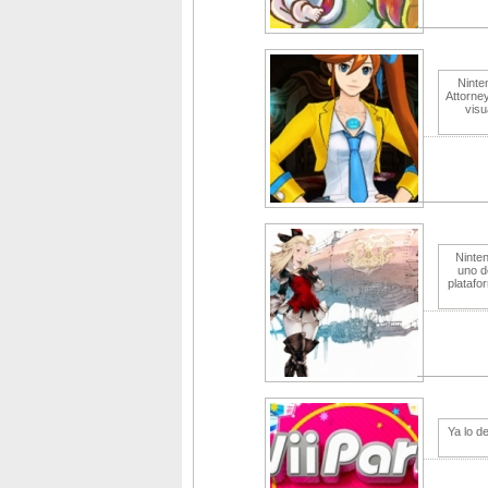
Ninte
Attorne
visu
Ninten
uno d
platafo
Ya lo d