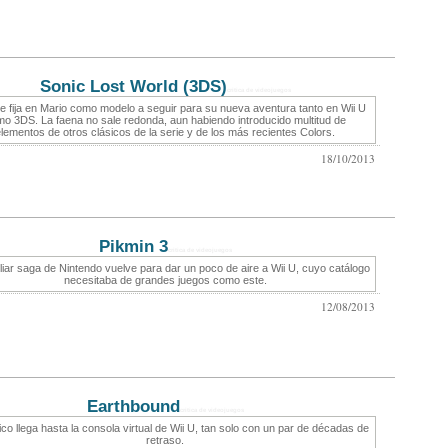
Sonic Lost World (3DS)
critica de videojuegos
e fija en Mario como modelo a seguir para su nueva aventura tanto en Wii U
o 3DS. La faena no sale redonda, aun habiendo introducido multitud de
lementos de otros clásicos de la serie y de los más recientes Colors.
18/10/2013
Pikmin 3
critica de videojuegos
iar saga de Nintendo vuelve para dar un poco de aire a Wii U, cuyo catálogo
necesitaba de grandes juegos como este.
12/08/2013
Earthbound
critica de videojuegos
co llega hasta la consola virtual de Wii U, tan solo con un par de décadas de
retraso.