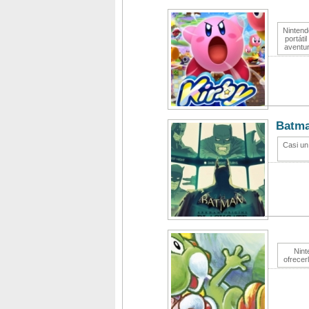
Nintend
portáti
aventur
Batma
Casi un
Nint
ofrecer