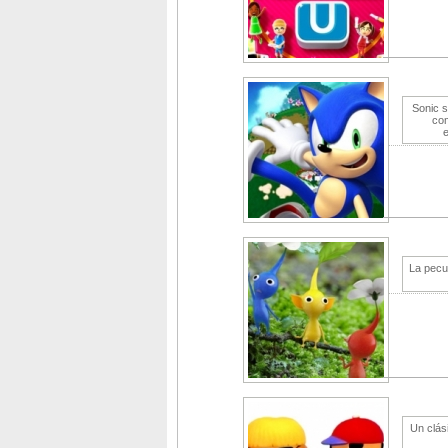
Sonic s
com
e
La pecul
Un clási