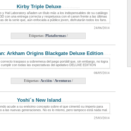
Kirby Triple Deluxe
critica de videojuegos
o y Hal Laboratory añaden un título más a los indispensables de su catálogo
l 3D con una entrega correcta y respetuosa con el canon frente a las últimas
as de la serie que, aún enfocada a público joven, disfrutarán todos los fans.
24/06/2014
Etiquetas:
Plataformas
/
n: Arkham Origins Blackgate Deluxe Edition
critica de
videojuegos
 correcto traspaso a sobremesa del juego portátil que, sin embargo, no logra
cumplir con todas las expectativas del apelativo DELUXE EDITION
08/05/2014
Etiquetas:
Acción
/
Aventuras
/
Yoshi´s New Island
critica de videojuegos
endo acude a su enésimo concepto sobre el que cimentó su imperio para
lo a las nuevas generaciones. No es lo mismo, pero tampoco está nada mal.
25/03/2014