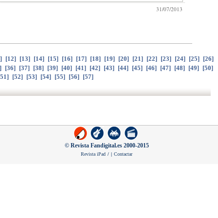
31/07/2013
]
[
12
]
[
13
]
[
14
]
[
15
]
[
16
]
[
17
]
[
18
]
[
19
]
[
20
]
[
21
]
[
22
]
[
23
]
[
24
]
[
25
]
[
26
]
]
[
36
]
[
37
]
[
38
]
[
39
]
[
40
]
[
41
]
[
42
]
[
43
]
[
44
]
[
45
]
[
46
]
[
47
]
[
48
]
[
49
]
[
50
]
51
]
[
52
]
[
53
]
[
54
]
[
55
]
[
56
]
[
57
]
© Revista Fandigital.es 2000-2015
Revista iPad
/
|
Contactar