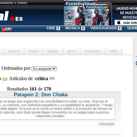
CINE
MUSICA
VIDEOJUEGOS
SERI
AVANCES
IMAGEN
ESPECIAL
BLOGS
ENTREVISTAS
VIDEO
Ordenados por
Artículos de
critica
>>
Resultados
161
de
170
Patapon 2: Don Chaka
critica de videojuegos
ay un juego que enganche con una facilidad increíble, es éste. Una vez lo
, su carisma, sus melodías pegadizas y su jugabilidad te atraparán. Y luego
sible dejarlo. Si a eso se le suma un modo online y la inclusión de héroes en
ro ejército, este título puede llegar convertirse en un peligro para nuestras
relaciones sociales.
12/05/2009