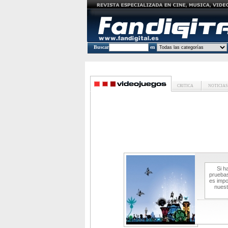
Buscar
en
CRITICA
NOTICIAS
Si h
pruebas
es impo
nuest