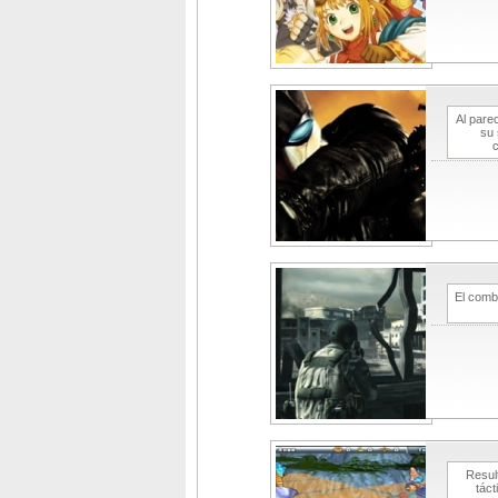
Al pare
su 
c
El comb
Resul
táct