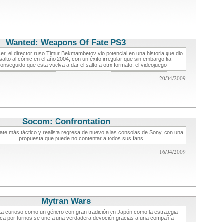
Wanted: Weapons Of Fate PS3
critica de videojuegos
cer, el director ruso Timur Bekmambetov vio potencial en una historia que dio
salto al cómic en el año 2004, con un éxito irregular que sin embargo ha
onseguido que esta vuelva a dar el salto a otro formato, el videojuego
20/04/2009
Socom: Confrontation
critica de videojuegos
ate más táctico y realista regresa de nuevo a las consolas de Sony, con una
propuesta que puede no contentar a todos sus fans.
16/04/2009
Mytran Wars
critica de videojuegos
ta curioso como un género con gran tradición en Japón como la estrategia
ica por turnos se une a una verdadera devoción gracias a una compañía