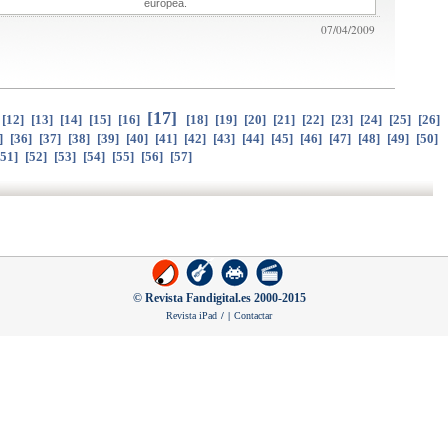
europea.
07/04/2009
[
17
]
[
12
]
[
13
]
[
14
]
[
15
]
[
16
]
[
18
]
[
19
]
[
20
]
[
21
]
[
22
]
[
23
]
[
24
]
[
25
]
[
26
]
]
[
36
]
[
37
]
[
38
]
[
39
]
[
40
]
[
41
]
[
42
]
[
43
]
[
44
]
[
45
]
[
46
]
[
47
]
[
48
]
[
49
]
[
50
]
51
]
[
52
]
[
53
]
[
54
]
[
55
]
[
56
]
[
57
]
© Revista Fandigital.es 2000-2015
Revista iPad
/
|
Contactar