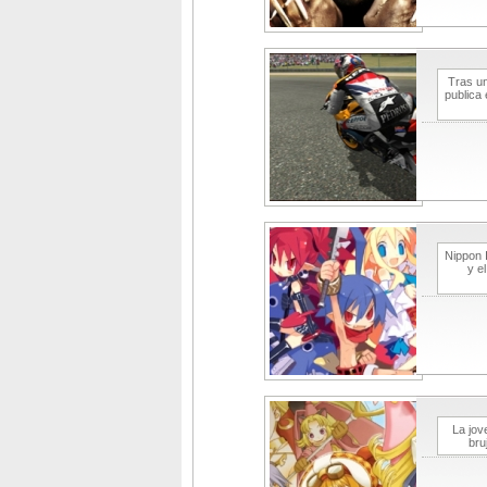
Tras un
publica
Nippon 
y e
La jov
bru