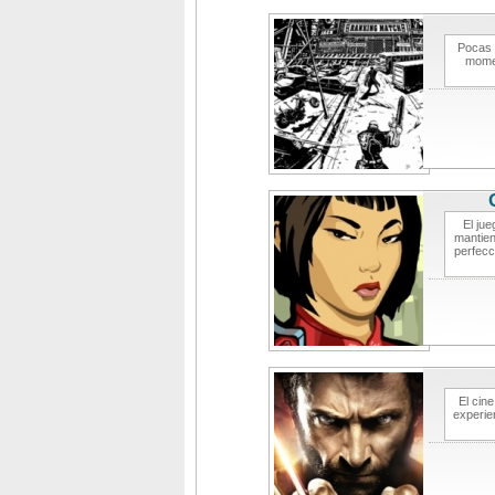
Pocas 
momen
El ju
mantien
perfecc
El cin
experie