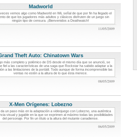
Madworld
critica de videojuegos
veces vemos algo como Madworld en Wii, señal de que por fin ha llegado el
to de que los jugadores más adultos y clásicos disfruten de un juego sin
ningún tipo de censura. ¡Bienvenidos a Deathwatch!
11/05/2009
Grand Theft Auto: Chinatown Wars
critica de videojuegos
ego más completo y polémico de DS desde el mismo día que se anunció, se
e fiel a las características de una saga que Rockstar ha sabido adaptar a la
ión a las limitaciones de la portátil. Todo aunque de forma incomprensible las
ventas no estén a la altura de lo que ésta merece.
08/05/2009
X-Men Orígenes: Lobezno
critica de videojuegos
e da un paso más en la adaptación a videojuego con Lobezno, una auténtica
ncia visual y jugable en la que se exprimen al máximo todas las posibilidades
del personaje. Por fin un título a la altura del mutante canadiense.
06/05/2009