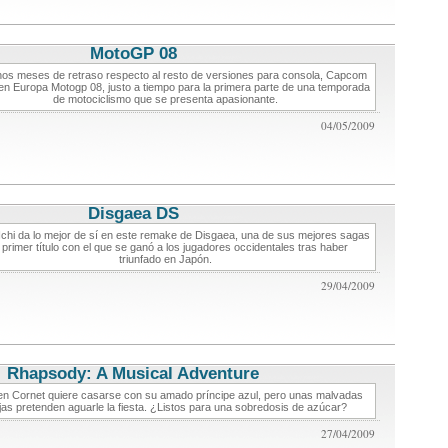
MotoGP 08
critica de videojuegos
os meses de retraso respecto al resto de versiones para consola, Capcom
 en Europa Motogp 08, justo a tiempo para la primera parte de una temporada
de motociclismo que se presenta apasionante.
04/05/2009
Disgaea DS
critica de videojuegos
Ichi da lo mejor de sí en este remake de Disgaea, una de sus mejores sagas
l primer título con el que se ganó a los jugadores occidentales tras haber
triunfado en Japón.
29/04/2009
Rhapsody: A Musical Adventure
critica de videojuegos
en Cornet quiere casarse con su amado príncipe azul, pero unas malvadas
jas pretenden aguarle la fiesta. ¿Listos para una sobredosis de azúcar?
27/04/2009