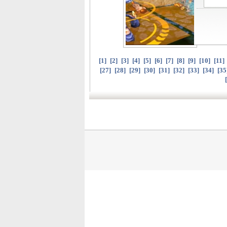
[
1
]
[
2
]
[
3
]
[
4
]
[
5
]
[
6
]
[
7
]
[
8
]
[
9
]
[
10
]
[
11
]
[
27
]
[
28
]
[
29
]
[
30
]
[
31
]
[
32
]
[
33
]
[
34
]
[
35
[