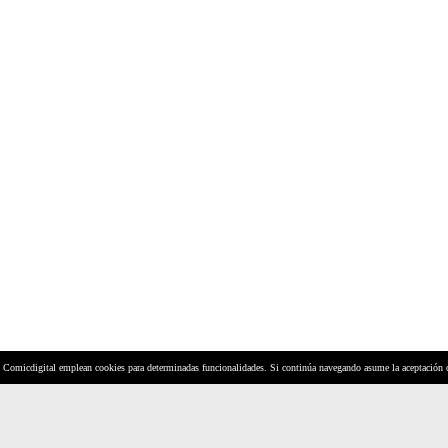
y Comicdigital emplean cookies para determinadas funcionalidades. Si continúa navegando asume la aceptación 