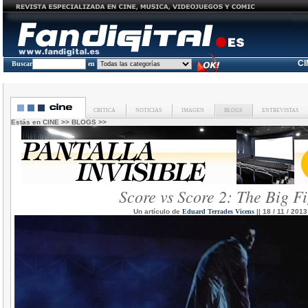
C
Buscar
en
CRITICA
NOTICIAS
IMAGEN
BLOGS
ENTREVISTAS
Estás en
CINE
>>
BLOGS
>>
Score vs Score 2: The Big F
Un artículo de
Eduard Terrades Vicens
|| 18 / 11 / 2013