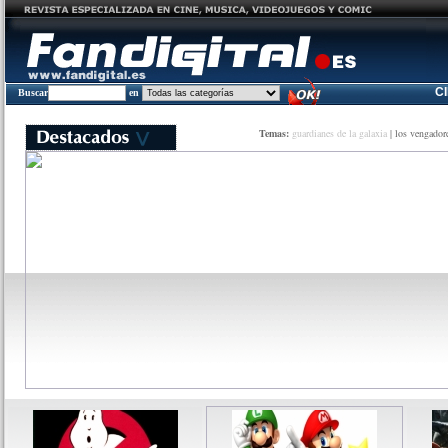
C
Buscar
en
Temas:
guardianes de la galaxia
|
los vengador