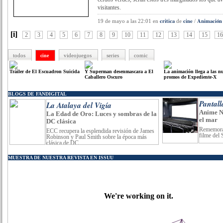
visitantes.
critica
cine
Animación
19 de mayo a las 22:01
en
de
/
[i]
2
3
4
5
6
7
8
9
10
11
12
13
14
15
16
todos
videojuegos
series
comic
cine
Tráiler de El Escuadron Suicida
Y Superman desenmascara a El
La animación llega a las n
Caballero Oscuro
promos de Expediente-X
BLOGS DE FANDIGITAL
Pantall
La Atalaya del Vigía
Anime Ni
La Edad de Oro: Luces y sombras de la
el mar
DC clásica
Rememoran
ECC recupera la esplendida revisión de James
filme del 
Robinson y Paul Smith sobre la época más
clásica de DC.
MUESTRA DE NUESTRA REVISTA EN ISSUU