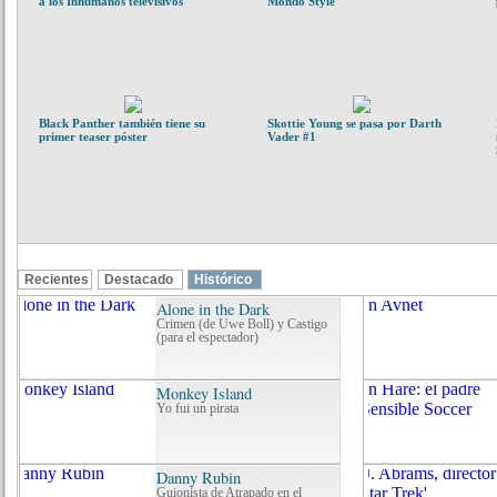
a los Inhumanos televisivos
Mondo Style
Black Panther también tiene su
Skottie Young se pasa por Darth
primer teaser póster
Vader #1
Recientes
Destacado
Histórico
La Patrulla Condenada de Grant Morrison Libro 3: Musculoso
1.
Cinema Purgatorio #2
2.
Vampirella de Pepe González #2
3.
Grandes Autores de Superman: J. Michael Straczynski – Con los pies en la Tie
4.
La Historia Oculta Integral 3
5.