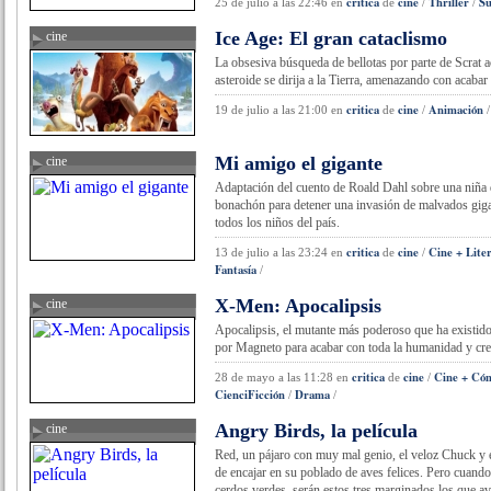
critica
cine
Thriller
Su
25 de julio a las 22:46
en
de
/
/
Ice Age: El gran cataclismo
cine
critica de cin
La obsesiva búsqueda de bellotas por parte de Scrat 
asteroide se dirija a la Tierra, amenazando con acabar
critica
cine
Animación
19 de julio a las 21:00
en
de
/
Mi amigo el gigante
cine
critica de cine
Adaptación del cuento de Roald Dahl sobre una niña 
bonachón para detener una invasión de malvados giga
todos los niños del país.
critica
cine
Cine + Lite
13 de julio a las 23:24
en
de
/
Fantasía
/
X-Men: Apocalipsis
cine
critica de cine
Apocalipsis, el mutante más poderoso que ha existid
por Magneto para acabar con toda la humanidad y cr
critica
cine
Cine + Có
28 de mayo a las 11:28
en
de
/
CienciFicción
Drama
/
/
Angry Birds, la película
cine
critica de cine
Red, un pájaro con muy mal genio, el veloz Chuck y 
de encajar en su poblado de aves felices. Pero cuando 
cerdos verdes, serán estos tres marginados los que a