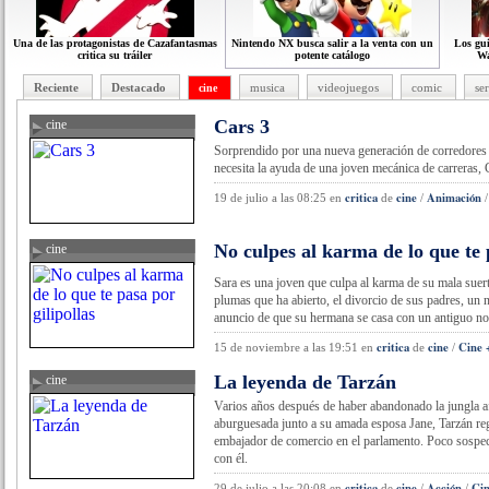
Una de las protagonistas de Cazafantasmas
Nintendo NX busca salir a la venta con un
Los gui
critica su tráiler
potente catálogo
Wa
Reciente
Destacado
musica
videojuegos
comic
ser
cine
Cars 3
cine
critica de cine
Sorprendido por una nueva generación de corredore
necesita la ayuda de una joven mecánica de carreras, 
critica
cine
Animación
19 de julio a las 08:25
en
de
/
No culpes al karma de lo que te 
cine
cine
Sara es una joven que culpa al karma de su mala suerte
plumas que ha abierto, el divorcio de sus padres, un n
anuncio de que su hermana se casa con un antiguo nov
critica
cine
Cine 
15 de noviembre a las 19:51
en
de
/
La leyenda de Tarzán
cine
critica de cine
Varios años después de haber abandonado la jungla af
aburguesada junto a su amada esposa Jane, Tarzán reg
embajador de comercio en el parlamento. Poco sospech
con él.
critica
cine
Acción
Cin
29 de julio a las 20:08
en
de
/
/