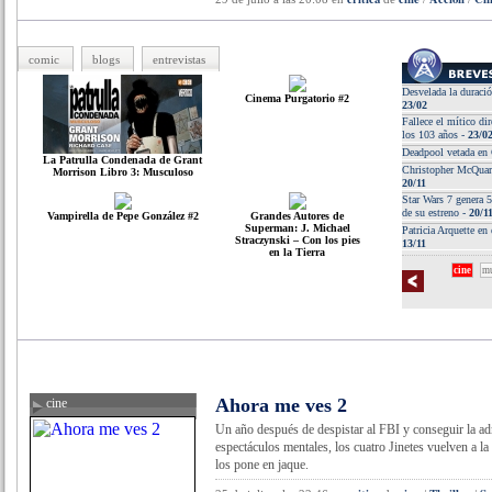
comic
blogs
entrevistas
Desvelada la duraci
Cinema Purgatorio #2
23/02
Fallece el mítico dir
los 103 años -
23/0
Deadpool vetada en
La Patrulla Condenada de Grant
Christopher McQuarr
Morrison Libro 3: Musculoso
20/11
Star Wars 7 genera 5
de su estreno -
20/1
Vampirella de Pepe González #2
Grandes Autores de
Superman: J. Michael
Patricia Arquette en
Straczynski – Con los pies
13/11
en la Tierra
cine
mu
Ahora me ves 2
cine
critica de cine
Un año después de despistar al FBI y conseguir la ad
espectáculos mentales, los cuatro Jinetes vuelven a l
los pone en jaque.