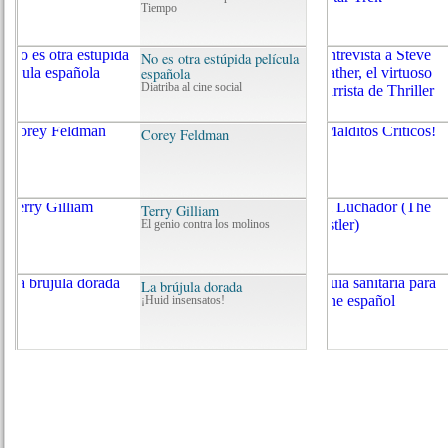
El Groot adolescente presenta su escena extendida para Guardianes de la Galax
6.
Big Hero 6 lanza nuevo teaser antes de su estreno
7.
La Atalaya del Vigía: La Edad de Oro: Luces y sombras de la DC clásica
8.
Grandes Autores de Batman: Ed Brubaker – La Escena del Crimen
9.
Milenio Integral Volumen 1
10.
Flash de Mark Waid. El regreso de Barry Allen
11.
Demon de Garth Ennis #2
12.
Arturo: Una Epopeya Celta Volumen 1
13.
La Atalaya del Vigía: Akira: 35 años de apocalipsis cyberpunk oriental
14.
La cara más molona de los Guardianes de La Galaxia llega con este impresci
15.
Josh Brolin se presenta como Cable
16.
Usagi Yojimbo - La Colección Fantagraphics, Volumen 2
17.
100% Marvel HC: Thanos #1: El Regreso
18.